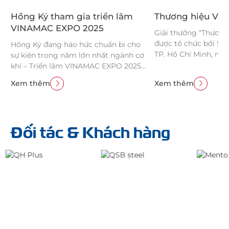
Hồng Ký tham gia triển lãm
Thương hiệu Và
VINAMAC EXPO 2025
Giải thưởng “Thương
được tổ chức bởi S
Hồng Ký đang háo hức chuẩn bị cho
TP. Hồ Chí Minh, nh
sự kiện trong năm lớn nhất ngành cơ
doanh nghiệp đã nỗ 
khí – Triển lãm VINAMAC EXPO 2025.
phát triển thương h
Sự kiện diễn ra từ ngày 27 –
Xem thêm
Xem thêm
tượng, đồng thời đó
29/11/2025 tại Trung tâm Hội chợ &
vào sự phát triển bề
Triển lãm Sài Gòn (SECC).
kinh tế thành phố. Q
cũng tạo cơ hội để 
Đối tác & Khách hàng
giao lưu, học hỏi và 
thương hiệu, đồng t
các tổ chức doanh ng
đổi mới sáng tạo, kh
trong cộng đồng và 