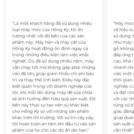
“Là một khách hàng đã sử dụng nhiều
“Máy móc 
loại máy móc của Hồng Ký, tôi ấn
về hiệu s
tượng nhất với độ bền của các sản
sử dụng, 
phẩm này. Máy hàn và máy cắt của
như máy h
Hồng Ký hoạt động ổn định ngay cả
gỗ không
trong những điều kiện làm việc khắc
đáp ứng t
nghiệt. Dù đã sử dụng nhiều năm, máy
cao. Khả 
vẫn chạy tốt mà không gặp phải những
nhanh ch
vấn đề lớn, giúp giảm thiểu chi phí bảo
việc một 
trì và thay thế linh kiện. Điều này đặc
thời gian
biệt quan trọng với doanh nghiệp của
nghiệp củ
tôi, khi mỗi lần dừng máy để sửa chữa
và đạt ch
sẽ ảnh hưởng đến hiệu quả sản xuất. Độ
với các t
bền này thực sự tạo nên sự khác biệt
từng sử 
cho Hồng Ký so với những sản phẩm
giác đáng 
khác trên thị trường. Với sự tin cậy này,
giúp doan
tôi hoàn toàn an tâm khi đầu tư vào sản
sản xuất 
phẩm của họ cho các dự án dài hạn.”
cần thiết”