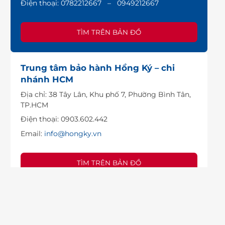
Điện thoại:
0782212667 – 0949212667
TÌM TRÊN BẢN ĐỒ
Trung tâm bảo hành Hồng Ký – chi
nhánh HCM
Địa chỉ: 38 Tây Lân, Khu phố 7, Phường Bình Tân,
TP.HCM
Điện thoại: 0903.602.442
Email:
info@hongky.vn
TÌM TRÊN BẢN ĐỒ
Trung tâm bảo hành Hồng Ký – Chi
nhánh Đà Nẵng
Địa chỉ: 579 Kinh Dương Vương, Phường Hoà