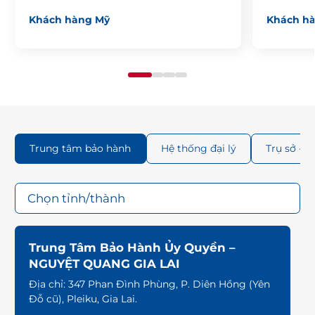
Khách hàng Mỹ
Khách h
Trung tâm bảo hành
Hệ thống đại lý
Trụ sở - 
Trung Tâm Bảo Hành Ủy Quyền –
NGUYỆT QUANG GIA LAI
Địa chỉ:
347 Phan Đình Phùng, P. Diên Hồng (Yên
Đỗ cũ), Pleiku, Gia Lai.