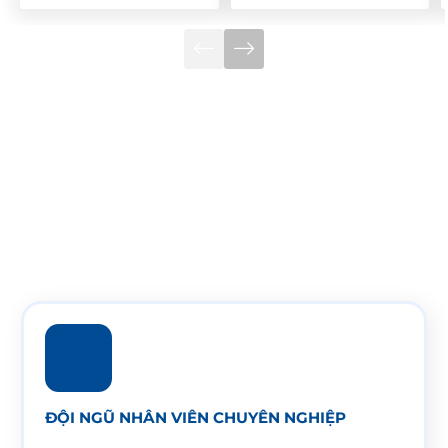
Tại sao chọn Hồng Ký
>
0
years
>
0
m
2
Hình thành & phát triển
Diện tích sản xuất
0
+
0
in 1
Đại lý toàn quốc
Tư vấn, lắp đặt, bảo trì
ĐỘI NGŨ NHÂN VIÊN CHUYÊN NGHIỆP