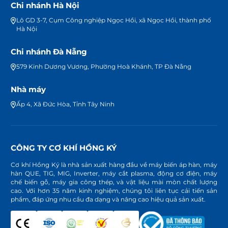
Chi nhánh Hà Nội
Lô GD 3-7, Cụm Công nghiệp Ngọc Hồi, xã Ngọc Hồi, thành phố
TÌM TRÊN BẢN ĐỒ
Hà Nội
Chi nhánh Đà Nẵng
Trung Tâm Bảo Hành Ủy Quyền –
579 Kinh Dương Vương, Phường Hoà Khánh, TP Đà Nẵng
Nguyễn Tất Thành
Địa chỉ: số nhà 88, Đường Nguyễn Hoành Từ,
Nhà máy
Thành Phố Hà Tĩnh
Ấp 4, Xã Đức Hòa, Tỉnh Tây Ninh
Điện thoại: 0976.256.488
TÌM TRÊN BẢN ĐỒ
CÔNG TY CƠ KHÍ HỒNG KÝ
Cơ khí Hồng Ký là nhà sản xuất hàng đầu về máy biến áp hàn, máy
hàn QUE, TIG, MIG, Inverter, máy cắt plasma, động cơ điện, máy
Trung Tâm Bảo Hành Ủy Quyền – Nam
chế biến gỗ, máy gia công thép, và vật liệu mài mòn chất lượng
Cường Phát
cao. Với hơn 35 năm kinh nghiệm, chúng tôi liên tục cải tiến sản
phẩm, đáp ứng nhu cầu đa dạng và nâng cao hiệu quả sản xuất.
Địa chỉ: Số 16, Phan Bội Châu, P. Lê Lợi, TP Vinh,
Nghệ An
Điện thoại: 0981.180.356