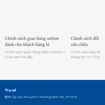
Chính sách giao hàng online
Chính sách đổi h
dành cho khách hàng lẻ
sửa chữa
Chính sách giao hàng kênh online>>>
Chính sách bảo hành
Click xem tại đây
Hồng Ký >>> Clic
Trụ sở
38 Tây Lân, Khu phố 7, Phường Bình Tân, TP.HCM