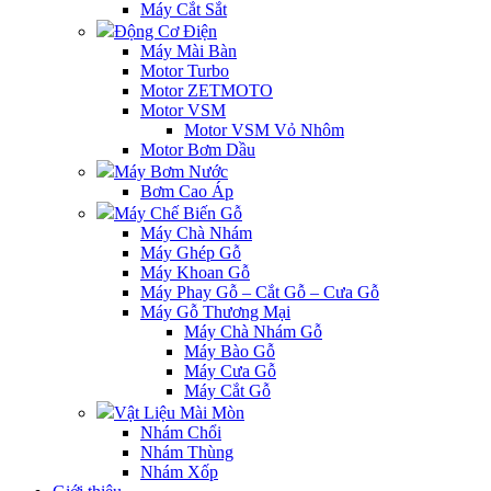
Máy Cắt Sắt
Động Cơ Điện
Máy Mài Bàn
Motor Turbo
Motor ZETMOTO
Motor VSM
Motor VSM Vỏ Nhôm
Motor Bơm Dầu
Máy Bơm Nước
Bơm Cao Áp
Máy Chế Biến Gỗ
Máy Chà Nhám
Máy Ghép Gỗ
Máy Khoan Gỗ
Máy Phay Gỗ – Cắt Gỗ – Cưa Gỗ
Máy Gỗ Thương Mại
Máy Chà Nhám Gỗ
Máy Bào Gỗ
Máy Cưa Gỗ
Máy Cắt Gỗ
Vật Liệu Mài Mòn
Nhám Chổi
Nhám Thùng
Nhám Xốp