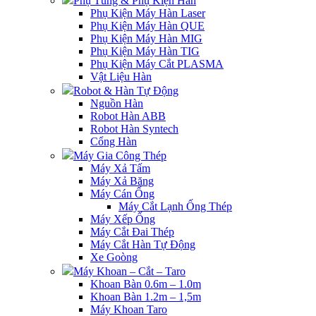
Phụ Tùng & Phụ Kiện Hàn
Phụ Kiện Máy Hàn Laser
Phụ Kiện Máy Hàn QUE
Phụ Kiện Máy Hàn MIG
Phụ Kiện Máy Hàn TIG
Phụ Kiện Máy Cắt PLASMA
Vật Liệu Hàn
Robot & Hàn Tự Động
Nguồn Hàn
Robot Hàn ABB
Robot Hàn Syntech
Cổng Hàn
Máy Gia Công Thép
Máy Xả Tấm
Máy Xả Băng
Máy Cán Ống
Máy Cắt Lạnh Ống Thép
Máy Xếp Ống
Máy Cắt Đai Thép
Máy Cắt Hàn Tự Động
Xe Goòng
Máy Khoan – Cắt – Taro
Khoan Bàn 0.6m – 1.0m
Khoan Bàn 1.2m – 1,5m
Máy Khoan Taro