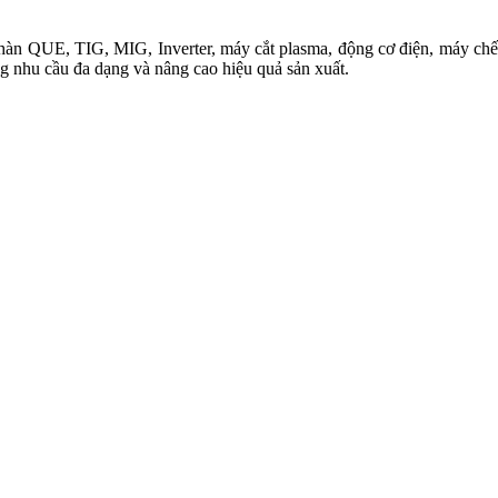
àn QUE, TIG, MIG, Inverter, máy cắt plasma, động cơ điện, máy chế b
ng nhu cầu đa dạng và nâng cao hiệu quả sản xuất.