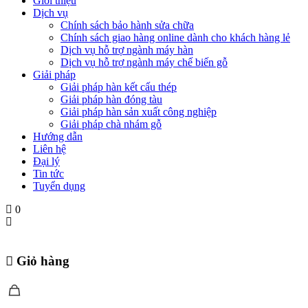
Giới thiệu
Dịch vụ
Chính sách bảo hành sửa chữa
Chính sách giao hàng online dành cho khách hàng lẻ
Dịch vụ hỗ trợ ngành máy hàn
Dịch vụ hỗ trợ ngành máy chế biến gỗ
Giải pháp
Giải pháp hàn kết cấu thép
Giải pháp hàn đóng tàu
Giải pháp hàn sản xuất công nghiệp
Giải pháp chà nhám gỗ
Hướng dẫn
Liên hệ
Đại lý
Tin tức
Tuyển dụng
0
Giỏ hàng