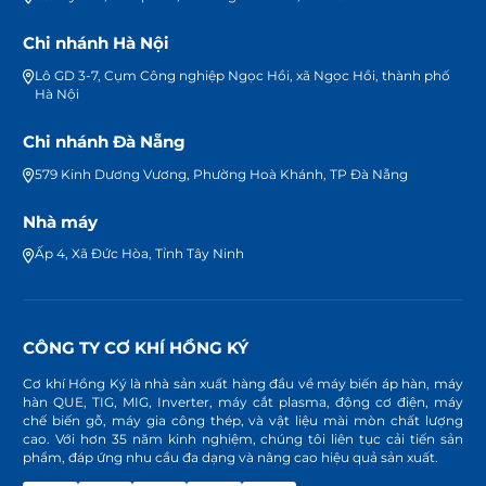
Chi nhánh Hà Nội
Lô GD 3-7, Cụm Công nghiệp Ngọc Hồi, xã Ngọc Hồi, thành phố
Hà Nội
Chi nhánh Đà Nẵng
579 Kinh Dương Vương, Phường Hoà Khánh, TP Đà Nẵng
Nhà máy
Ấp 4, Xã Đức Hòa, Tỉnh Tây Ninh
CÔNG TY CƠ KHÍ HỒNG KÝ
Cơ khí Hồng Ký là nhà sản xuất hàng đầu về máy biến áp hàn, máy
hàn QUE, TIG, MIG, Inverter, máy cắt plasma, động cơ điện, máy
chế biến gỗ, máy gia công thép, và vật liệu mài mòn chất lượng
cao. Với hơn 35 năm kinh nghiệm, chúng tôi liên tục cải tiến sản
phẩm, đáp ứng nhu cầu đa dạng và nâng cao hiệu quả sản xuất.