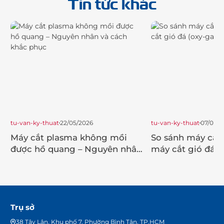
Tin tức khác
tu-van-ky-thuat
22/05/2026
tu-van-ky-thuat
07/04/2
Máy cắt plasma không mồi
So sánh máy cắt
được hồ quang – Nguyên nhân
máy cắt gió đá (
và cách khắc phục
Trụ sở
38 Tây Lân, Khu phố 7, Phường Bình Tân, TP.HCM