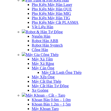
Phụ Tùng & Phụ Kiện Hàn
Phụ Kiện Máy Hàn Laser
Phụ Kiện Máy Hàn QUE
Phụ Kiện Máy Hàn MIG
Phụ Kiện Máy Hàn TIG
Phụ Kiện Máy Cắt PLASMA
Vật Liệu Hàn
Robot & Hàn Tự Động
Nguồn Hàn
Robot Hàn ABB
Robot Hàn Syntech
Cổng Hàn
Máy Gia Công Thép
Máy Xả Tấm
Máy Xả Băng
Máy Cán Ống
Máy Cắt Lạnh Ống Thép
Máy Xếp Ống
Máy Cắt Đai Thép
Máy Cắt Hàn Tự Động
Xe Goòng
Máy Khoan – Cắt – Taro
Khoan Bàn 0.6m – 1.0m
Khoan Bàn 1.2m – 1,5m
Máy Khoan Taro