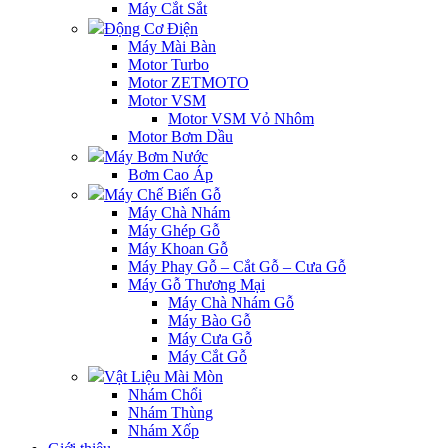
Máy Cắt Sắt
Động Cơ Điện
Máy Mài Bàn
Motor Turbo
Motor ZETMOTO
Motor VSM
Motor VSM Vỏ Nhôm
Motor Bơm Dầu
Máy Bơm Nước
Bơm Cao Áp
Máy Chế Biến Gỗ
Máy Chà Nhám
Máy Ghép Gỗ
Máy Khoan Gỗ
Máy Phay Gỗ – Cắt Gỗ – Cưa Gỗ
Máy Gỗ Thương Mại
Máy Chà Nhám Gỗ
Máy Bào Gỗ
Máy Cưa Gỗ
Máy Cắt Gỗ
Vật Liệu Mài Mòn
Nhám Chổi
Nhám Thùng
Nhám Xốp