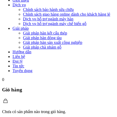
Giới thiệu
Dịch vụ
Chính sách bảo hành sửa chữa
Chính sách giao hàng online dành cho khách hàng lẻ
Dịch vụ hỗ trợ ngành máy hàn
Dịch vụ hỗ trợ ngành máy chế biến gỗ
Giải pháp
Giải pháp hàn kết cấu thép
Giải pháp hàn đóng tàu
Giải pháp hàn sản xuất công nghiệp
Giải pháp chà nhám gỗ
Hướng dẫn
Liên hệ
Đại lý
Tin tức
Tuyển dụng
0
Giỏ hàng
Chưa có sản phẩm nào trong giỏ hàng.