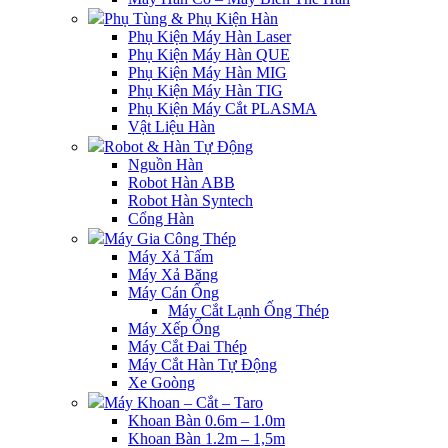
Phụ Tùng & Phụ Kiện Hàn
Phụ Kiện Máy Hàn Laser
Phụ Kiện Máy Hàn QUE
Phụ Kiện Máy Hàn MIG
Phụ Kiện Máy Hàn TIG
Phụ Kiện Máy Cắt PLASMA
Vật Liệu Hàn
Robot & Hàn Tự Động
Nguồn Hàn
Robot Hàn ABB
Robot Hàn Syntech
Cổng Hàn
Máy Gia Công Thép
Máy Xả Tấm
Máy Xả Băng
Máy Cán Ống
Máy Cắt Lạnh Ống Thép
Máy Xếp Ống
Máy Cắt Đai Thép
Máy Cắt Hàn Tự Động
Xe Goòng
Máy Khoan – Cắt – Taro
Khoan Bàn 0.6m – 1.0m
Khoan Bàn 1.2m – 1,5m