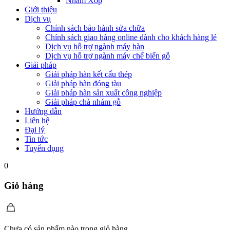
Nhám Xốp
Giới thiệu
Dịch vụ
Chính sách bảo hành sửa chữa
Chính sách giao hàng online dành cho khách hàng lẻ
Dịch vụ hỗ trợ ngành máy hàn
Dịch vụ hỗ trợ ngành máy chế biến gỗ
Giải pháp
Giải pháp hàn kết cấu thép
Giải pháp hàn đóng tàu
Giải pháp hàn sản xuất công nghiệp
Giải pháp chà nhám gỗ
Hướng dẫn
Liên hệ
Đại lý
Tin tức
Tuyển dụng
0
Giỏ hàng
Chưa có sản phẩm nào trong giỏ hàng.