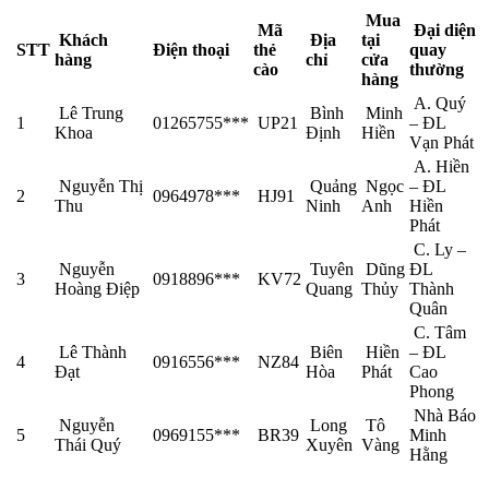
Mua
Mã
Đại diện
Khách
Địa
tại
STT
Điện thoại
thẻ
quay
hàng
chỉ
cửa
cào
thường
hàng
A. Quý
Lê Trung
Bình
Minh
1
01265755***
UP21
– ĐL
Khoa
Định
Hiền
Vạn Phát
A. Hiền
Nguyễn Thị
Quảng
Ngọc
– ĐL
2
0964978***
HJ91
Thu
Ninh
Anh
Hiền
Phát
C. Ly –
Nguyễn
Tuyên
Dũng
ĐL
3
0918896***
KV72
Hoàng Điệp
Quang
Thủy
Thành
Quân
C. Tâm
Lê Thành
Biên
Hiền
– ĐL
4
0916556***
NZ84
Đạt
Hòa
Phát
Cao
Phong
Nhà Báo
Nguyễn
Long
Tô
5
0969155***
BR39
Minh
Thái Quý
Xuyên
Vàng
Hằng