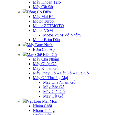
Máy Khoan Taro
Máy Cắt Sắt
Động Cơ Điện
Máy Mài Bàn
Motor Turbo
Motor ZETMOTO
Motor VSM
Motor VSM Vỏ Nhôm
Motor Bơm Dầu
Máy Bơm Nước
Bơm Cao Áp
Máy Chế Biến Gỗ
Máy Chà Nhám
Máy Ghép Gỗ
Máy Khoan Gỗ
Máy Phay Gỗ – Cắt Gỗ – Cưa Gỗ
Máy Gỗ Thương Mại
Máy Chà Nhám Gỗ
Máy Bào Gỗ
Máy Cưa Gỗ
Máy Cắt Gỗ
Vật Liệu Mài Mòn
Nhám Chổi
Nhám Thùng