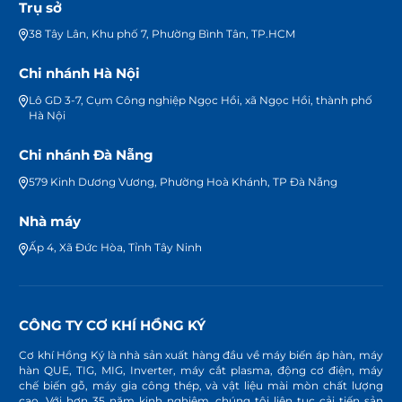
Trụ sở
38 Tây Lân, Khu phố 7, Phường Bình Tân, TP.HCM
Chi nhánh Hà Nội
Lô GD 3-7, Cụm Công nghiệp Ngọc Hồi, xã Ngọc Hồi, thành phố
Hà Nội
Chi nhánh Đà Nẵng
579 Kinh Dương Vương, Phường Hoà Khánh, TP Đà Nẵng
Nhà máy
Ấp 4, Xã Đức Hòa, Tỉnh Tây Ninh
CÔNG TY CƠ KHÍ HỒNG KÝ
Cơ khí Hồng Ký là nhà sản xuất hàng đầu về máy biến áp hàn, máy
hàn QUE, TIG, MIG, Inverter, máy cắt plasma, động cơ điện, máy
chế biến gỗ, máy gia công thép, và vật liệu mài mòn chất lượng
cao. Với hơn 35 năm kinh nghiệm, chúng tôi liên tục cải tiến sản