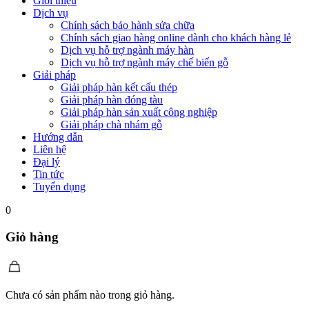
Giới thiệu
Dịch vụ
Chính sách bảo hành sửa chữa
Chính sách giao hàng online dành cho khách hàng lẻ
Dịch vụ hỗ trợ ngành máy hàn
Dịch vụ hỗ trợ ngành máy chế biến gỗ
Giải pháp
Giải pháp hàn kết cấu thép
Giải pháp hàn đóng tàu
Giải pháp hàn sản xuất công nghiệp
Giải pháp chà nhám gỗ
Hướng dẫn
Liên hệ
Đại lý
Tin tức
Tuyển dụng
0
Giỏ hàng
Chưa có sản phẩm nào trong giỏ hàng.