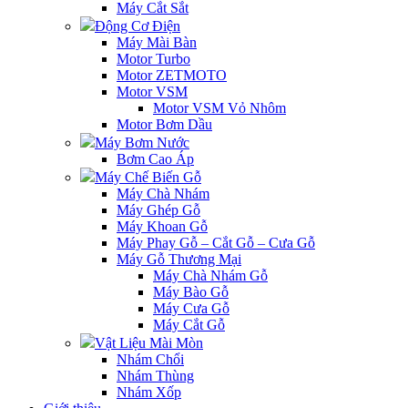
Máy Cắt Sắt
Động Cơ Điện
Máy Mài Bàn
Motor Turbo
Motor ZETMOTO
Motor VSM
Motor VSM Vỏ Nhôm
Motor Bơm Dầu
Máy Bơm Nước
Bơm Cao Áp
Máy Chế Biến Gỗ
Máy Chà Nhám
Máy Ghép Gỗ
Máy Khoan Gỗ
Máy Phay Gỗ – Cắt Gỗ – Cưa Gỗ
Máy Gỗ Thương Mại
Máy Chà Nhám Gỗ
Máy Bào Gỗ
Máy Cưa Gỗ
Máy Cắt Gỗ
Vật Liệu Mài Mòn
Nhám Chổi
Nhám Thùng
Nhám Xốp