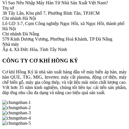
Vì Sao Nên Nhập Máy Hàn Từ Nhà Sản Xuất Việt Nam?
Trụ sở
38 Tây Lân, Khu phố 7, Phường Bình Tân, TP.HCM
Chi nhánh Hà Nội
Lô GD 3-7, Cụm Công nghiệp Ngọc Hồi, xã Ngọc Hồi, thành phố
Hà Nội
Chi nhánh Đà Nẵng
579 Kinh Dương Vương, Phường Hoà Khánh, TP Đà Nẵng
Nhà máy
Ấp 4, Xã Đức Hòa, Tỉnh Tây Ninh
CÔNG TY CƠ KHÍ HỒNG KÝ
Cơ khí Hồng Ký là nhà sản xuất hàng đầu về máy biến áp hàn, máy
hàn QUE, TIG, MIG, Inverter, máy cắt plasma, động cơ điện, máy
chế biến gỗ, máy gia công thép, và vật liệu mài mòn chất lượng cao.
Với hơn 35 năm kinh nghiệm, chúng tôi liên tục cải tiến sản phẩm,
đáp ứng nhu cầu đa dạng và nâng cao hiệu quả sản xuất.