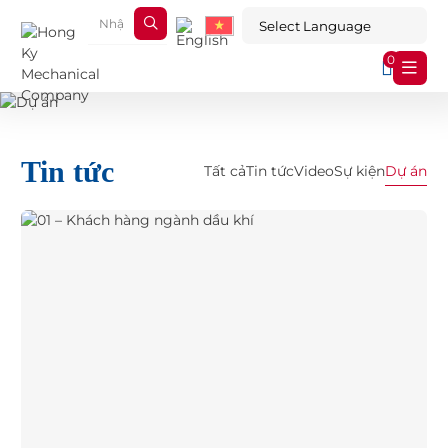
0
Tin tức
Tất cả
Tin tức
Video
Sự kiện
Dự án