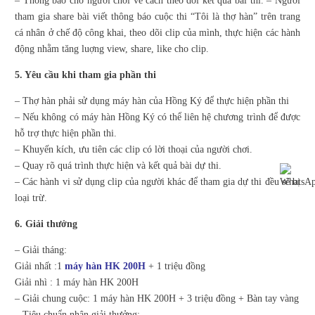
– Thông báo cho người chơi về cách theo dõi kết quả bài thi. – Người
tham gia share bài viết thông báo cuộc thi “Tôi là thợ hàn” trên trang
cá nhân ở chế độ công khai, theo dõi clip của mình, thực hiện các hành
động nhằm tăng luợng view, share, like cho clip.
5. Yêu cầu khi tham gia phần thi
– Thợ hàn phải sử dụng máy hàn của Hồng Ký để thực hiện phần thi
– Nếu không có máy hàn Hồng Ký có thể liên hệ chương trình để được
hỗ trợ thực hiện phần thi.
– Khuyến kích, ưu tiên các clip có lời thoại của người chơi.
– Quay rõ quá trình thực hiện và kết quả bài dự thi.
– Các hành vi sử dụng clip của người khác để tham gia dự thi đều sẽ bị
loại trừ.
6. Giải thưởng
– Giải tháng:
Giải nhất :1
máy hàn HK 200H
+ 1 triệu đồng
Giải nhì : 1 máy hàn HK 200H
– Giải chung cuộc: 1 máy hàn HK 200H + 3 triệu đồng + Bàn tay vàng
– Tiêu chuẩn nhận giải thưởng: