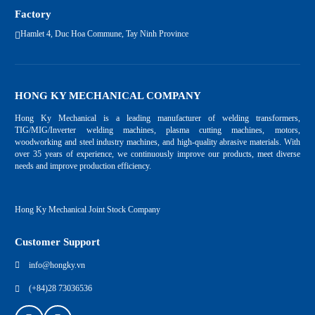
Factory
Hamlet 4, Duc Hoa Commune, Tay Ninh Province
HONG KY MECHANICAL COMPANY
Hong Ky Mechanical is a leading manufacturer of welding transformers,
TIG/MIG/Inverter welding machines, plasma cutting machines, motors,
woodworking and steel industry machines, and high-quality abrasive materials. With
over 35 years of experience, we continuously improve our products, meet diverse
needs and improve production efficiency.
Hong Ky Mechanical Joint Stock Company
Customer Support
info@hongky.vn
(+84)28 73036536