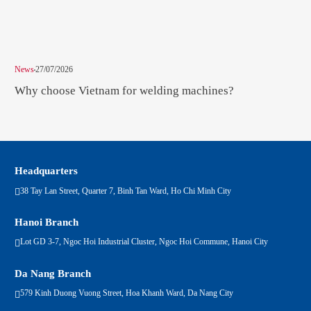
News
27/07/2026
New
Why choose Vietnam for welding machines?
Na
Headquarters
38 Tay Lan Street, Quarter 7, Binh Tan Ward, Ho Chi Minh City
Hanoi Branch
Lot GD 3-7, Ngoc Hoi Industrial Cluster, Ngoc Hoi Commune, Hanoi City
Da Nang Branch
579 Kinh Duong Vuong Street, Hoa Khanh Ward, Da Nang City