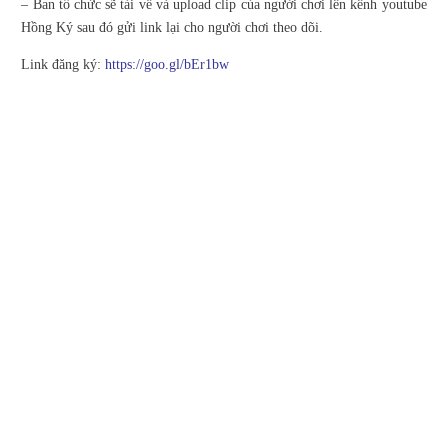
– Ban tổ chức sẽ tải về và upload clip của người chơi lên kênh youtube
Hồng Ký sau đó gửi link lại cho người chơi theo dõi.
Link đăng ký:
https://goo.gl/bEr1bw