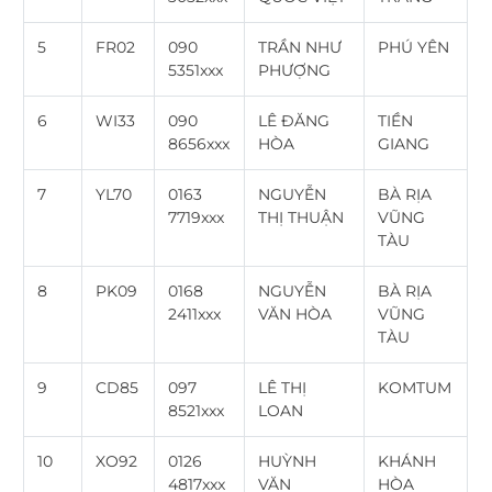
5
FR02
090
TRẦN NHƯ
PHÚ YÊN
5351xxx
PHƯỢNG
6
WI33
090
LÊ ĐĂNG
TIỀN
8656xxx
HÒA
GIANG
7
YL70
0163
NGUYỄN
BÀ RỊA
7719xxx
THỊ THUẬN
VŨNG
TÀU
8
PK09
0168
NGUYỄN
BÀ RỊA
2411xxx
VĂN HÒA
VŨNG
TÀU
9
CD85
097
LÊ THỊ
KOMTUM
8521xxx
LOAN
10
XO92
0126
HUỲNH
KHÁNH
4817xxx
VĂN
HÒA