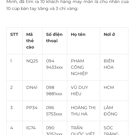
Minh, đã tìm ra 10 khách hàng may mắn là chủ nhân của
10 cúp bàn tay Vàng và 3 chỉ vàng:
STT
Mã
Số điện
Họ tên
Nơi ở
thẻ
thoại
cào
1
NQ25
094
PHẠM
BIÊN
9433xxx
CÔNG
HÒA
NGHIỆP
2
DN41
098
VŨ DUY
HCM
9881xxx
HIỆU
3
PP34
096
HOÀNG THỊ
LÂM
5753xxx
THU HÀ
ĐỒNG
4
IG74
090
TRẦN
SÓC
3052xxx
QUỐC VIỆT
TRĂNG