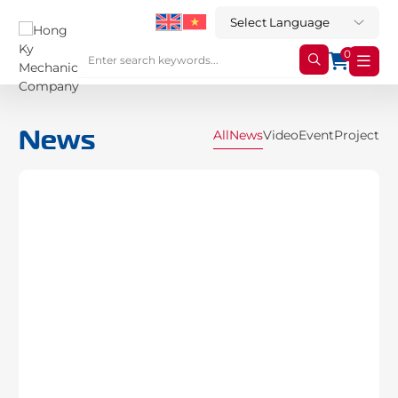
0
News
All
News
Video
Event
Project