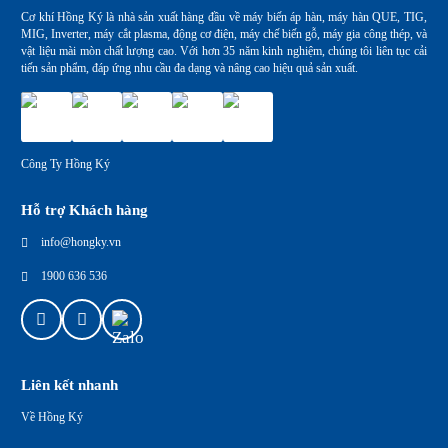
Cơ khí Hồng Ký là nhà sản xuất hàng đầu về máy biến áp hàn, máy hàn QUE, TIG,
MIG, Inverter, máy cắt plasma, động cơ điện, máy chế biến gỗ, máy gia công thép, và
vật liệu mài mòn chất lượng cao. Với hơn 35 năm kinh nghiệm, chúng tôi liên tục cải
tiến sản phẩm, đáp ứng nhu cầu đa dạng và nâng cao hiệu quả sản xuất.
Công Ty Hồng Ký
Hỗ trợ Khách hàng
info@hongky.vn
1900 636 536
Liên kết nhanh
Về Hồng Ký