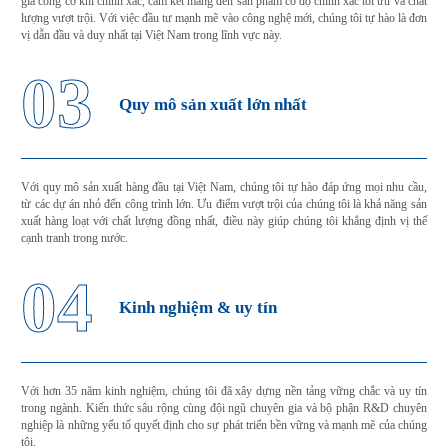
gia công cơ khí chính xác, cam kết mang đến sản phẩm có độ chính xác tối ưu và chất
lượng vượt trội. Với việc đầu tư mạnh mẽ vào công nghệ mới, chúng tôi tự hào là đơn
vị dẫn đầu và duy nhất tại Việt Nam trong lĩnh vực này.
03
Quy mô sản xuất lớn nhất
Với quy mô sản xuất hàng đầu tại Việt Nam, chúng tôi tự hào đáp ứng mọi nhu cầu,
từ các dự án nhỏ đến công trình lớn. Ưu điểm vượt trội của chúng tôi là khả năng sản
xuất hàng loạt với chất lượng đồng nhất, điều này giúp chúng tôi khẳng định vị thế
cạnh tranh trong nước.
04
Kinh nghiệm & uy tín
Với hơn 35 năm kinh nghiệm, chúng tôi đã xây dựng nền tảng vững chắc và uy tín
trong ngành. Kiến thức sâu rộng cùng đội ngũ chuyên gia và bộ phận R&D chuyên
nghiệp là những yếu tố quyết định cho sự phát triển bền vững và mạnh mẽ của chúng
tôi.