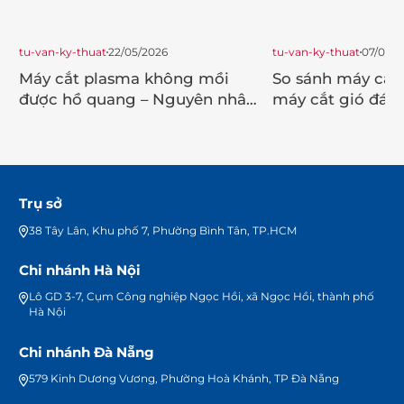
tu-van-ky-thuat
22/05/2026
tu-van-ky-thuat
07/04/2
Máy cắt plasma không mồi
So sánh máy cắt
được hồ quang – Nguyên nhân
máy cắt gió đá (
và cách khắc phục
Trụ sở
38 Tây Lân, Khu phố 7, Phường Bình Tân, TP.HCM
Chi nhánh Hà Nội
Lô GD 3-7, Cụm Công nghiệp Ngọc Hồi, xã Ngọc Hồi, thành phố
Hà Nội
Chi nhánh Đà Nẵng
579 Kinh Dương Vương, Phường Hoà Khánh, TP Đà Nẵng