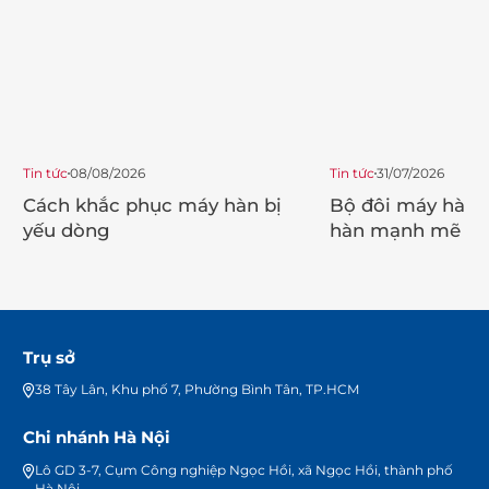
Tin tức
08/08/2026
Tin tức
31/07/2026
Cách khắc phục máy hàn bị
Bộ đôi máy hàn 
yếu dòng
hàn mạnh mẽ ch
trình
Trụ sở
38 Tây Lân, Khu phố 7, Phường Bình Tân, TP.HCM
Chi nhánh Hà Nội
Lô GD 3-7, Cụm Công nghiệp Ngọc Hồi, xã Ngọc Hồi, thành phố
Hà Nội