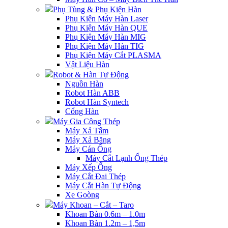
Phụ Tùng & Phụ Kiện Hàn
Phụ Kiện Máy Hàn Laser
Phụ Kiện Máy Hàn QUE
Phụ Kiện Máy Hàn MIG
Phụ Kiện Máy Hàn TIG
Phụ Kiện Máy Cắt PLASMA
Vật Liệu Hàn
Robot & Hàn Tự Động
Nguồn Hàn
Robot Hàn ABB
Robot Hàn Syntech
Cổng Hàn
Máy Gia Công Thép
Máy Xả Tấm
Máy Xả Băng
Máy Cán Ống
Máy Cắt Lạnh Ống Thép
Máy Xếp Ống
Máy Cắt Đai Thép
Máy Cắt Hàn Tự Động
Xe Goòng
Máy Khoan – Cắt – Taro
Khoan Bàn 0.6m – 1.0m
Khoan Bàn 1.2m – 1,5m