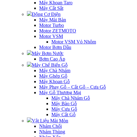
Máy Khoan Taro
Máy Cắt Sắt
Động Cơ Điện
Máy Mài Bàn
Motor Turbo
Motor ZETMOTO
Motor VSM
Motor VSM Vỏ Nhôm
Motor Bơm Dầu
Máy Bơm Nước
Bơm Cao Áp
Máy Chế Biến Gỗ
Máy Chà Nhám
Máy Ghép Gỗ
Máy Khoan Gỗ
Máy Phay Gỗ – Cắt Gỗ – Cưa Gỗ
Máy Gỗ Thương Mại
Máy Chà Nhám Gỗ
Máy Bào Gỗ
Máy Cưa Gỗ
Máy Cắt Gỗ
Vật Liệu Mài Mòn
Nhám Chổi
Nhám Thùng