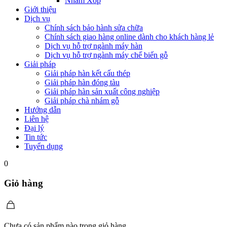
Nhám Xốp
Giới thiệu
Dịch vụ
Chính sách bảo hành sửa chữa
Chính sách giao hàng online dành cho khách hàng lẻ
Dịch vụ hỗ trợ ngành máy hàn
Dịch vụ hỗ trợ ngành máy chế biến gỗ
Giải pháp
Giải pháp hàn kết cấu thép
Giải pháp hàn đóng tàu
Giải pháp hàn sản xuất công nghiệp
Giải pháp chà nhám gỗ
Hướng dẫn
Liên hệ
Đại lý
Tin tức
Tuyển dụng
0
Giỏ hàng
Chưa có sản phẩm nào trong giỏ hàng.