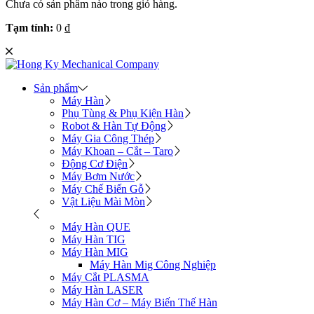
Chưa có sản phẩm nào trong giỏ hàng.
Tạm tính:
0
₫
Sản phẩm
Máy Hàn
Phụ Tùng & Phụ Kiện Hàn
Robot & Hàn Tự Động
Máy Gia Công Thép
Máy Khoan – Cắt – Taro
Động Cơ Điện
Máy Bơm Nước
Máy Chế Biến Gỗ
Vật Liệu Mài Mòn
Máy Hàn QUE
Máy Hàn TIG
Máy Hàn MIG
Máy Hàn Mig Công Nghiệp
Máy Cắt PLASMA
Máy Hàn LASER
Máy Hàn Cơ – Máy Biến Thế Hàn