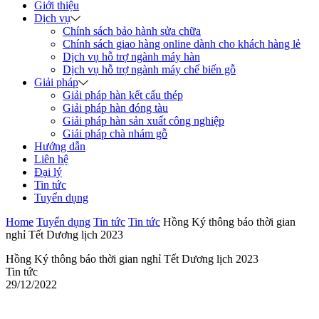
Giới thiệu
Dịch vụ
Chính sách bảo hành sửa chữa
Chính sách giao hàng online dành cho khách hàng lẻ
Dịch vụ hỗ trợ ngành máy hàn
Dịch vụ hỗ trợ ngành máy chế biến gỗ
Giải pháp
Giải pháp hàn kết cấu thép
Giải pháp hàn đóng tàu
Giải pháp hàn sản xuất công nghiệp
Giải pháp chà nhám gỗ
Hướng dẫn
Liên hệ
Đại lý
Tin tức
Tuyển dụng
Home
Tuyển dụng
Tin tức
Tin tức
Hồng Ký thông báo thời gian
nghỉ Tết Dương lịch 2023
Hồng Ký thông báo thời gian nghỉ Tết Dương lịch 2023
Tin tức
29/12/2022