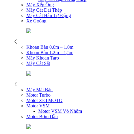
Máy Xếp Ống
Máy Cắt Đai Thép
Máy Cắt Hàn Tự Động
Xe Goòng
Khoan Bàn 0.6m – 1.0m
Khoan Bàn 1.2m – 1,5m
Máy Khoan Taro
Máy Cắt Sắt
Máy Mài Bàn
Motor Turbo
Motor ZETMOTO
Motor VSM
Motor VSM Vỏ Nhôm
Motor Bơm Dầu