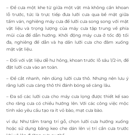
– Để cưa một khe từ giữa một vật mà không cần khoan
lỗ trước, tức là trực tiếp đưa lưỡi cưa qua bề mặt giữa
tấm ván, nghiêng máy cưa để lưỡi cưa song song với mặt
vật liệu và trọng lượng của máy cưa tập trung về phía
mũi của đế dẫn hướng. Khởi động máy cưa ở tốc độ tối
đa, nghiêng đế dẫn và hạ dần lưỡi cưa cho đâm xuống
mặt vật liệu.
– Đối với vật liệu dễ hư hỏng, khoan trước lỗ sâu 1/2-in, để
đặt lưỡi cưa vào an toàn.
– Để cắt nhanh, nên dùng lưỡi cưa thô. Nhưng nên lưu ý
rằng lưỡi cưa càng thô thì đánh bóng sẽ càng lâu.
– Đa số các lưỡi cưa cho máy cưa lọng được thiết kế sao
cho răng cưa có chiều hướng lên. Với các công việc mộc
tinh xảo yêu cầu tạo ra ít vỏ bào, mạt cưa bào.
ví dụ: Như tấm trang trí gỗ, chọn lưỡi cưa hướng xuống
hoặc sử dụng băng keo che dán lên vị trí cần cưa trước