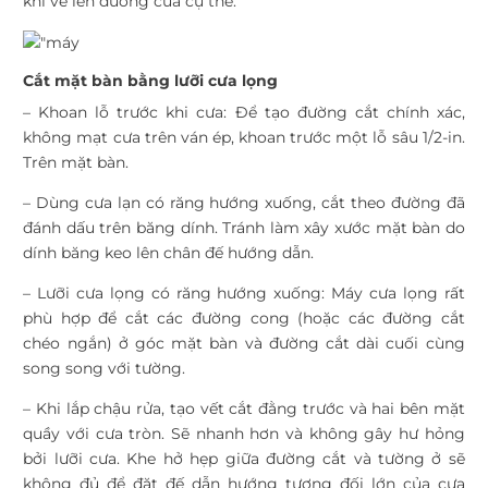
khi vẽ lên đường cưa cụ thể.
Cắt mặt bàn bằn
g lưỡi cưa lọng
– Khoan lỗ trước khi cưa: Để tạo đường cắt chính xác,
không mạt cưa trên ván ép, khoan trước một lỗ sâu 1/2-in.
Trên mặt bàn.
– Dùng cưa lạn có răng hướng xuống, cắt theo đường đã
đánh dấu trên băng dính. Tránh làm xây xước mặt bàn do
dính băng keo lên chân đế hướng dẫn.
– Lưỡi cưa lọng có răng hướng xuống: Máy cưa lọng rất
phù hợp để cắt các đường cong (hoặc các đường cắt
chéo ngắn) ở góc mặt bàn và đường cắt dài cuối cùng
song song với tường.
– Khi lắp chậu rửa, tạo vết cắt đằng trước và hai bên mặt
quầy với cưa tròn. Sẽ nhanh hơn và không gây hư hỏng
bởi lưỡi cưa. Khe hở hẹp giữa đường cắt và tường ở sẽ
không đủ để đặt đế dẫn hướng tương đối lớn của cưa