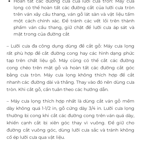
Hoàn tất các đường cưa của lưỡi cưa tròn: Máy cưa
lọng có thể hoàn tất các đường cắt của lưỡi cưa tròn
trên ván xây cầu thang, ván gỗ lát sàn và vật liệu tấm
một cách chính xác. Để tránh các vết lồi trên thành
phẩm ván cầu thang, giữ chặt để lưỡi cưa áp sát và
mặt trong của đường cắt
– Lưỡi cưa đa công dụng dùng để cắt gỗ: Máy cưa lọng
rất phù hợp để cắt đường cong hay các hình dạng phức
tạp trên chất liệu gỗ. Máy cũng có thể cắt các đường
cong chéo trên mặt gỗ và hoàn tất các đường cắt góc
bằng cưa tròn. Máy cưa lọng không thích hợp để cắt
nhanh các đường dài và thẳng. Thay vào đó nên dùng cưa
tròn. Khi cắt gỗ, cần tuân theo các hướng dẫn.
– Máy cưa lọng thích hợp nhất là dùng cắt ván gỗ mềm
dày không quá 1-1/2 in, gỗ cứng dày 3/4 in. Lưỡi cưa lọng
thường bị cong khi cắt các đường cong trên ván quá dày,
khiến cạnh cắt bị xiên góc thay vì vuông. Để giữ cho
đường cắt vuông góc, dùng lưỡi cưa sắc và tránh không
cố ép lưỡi cưa qua vật liệu.