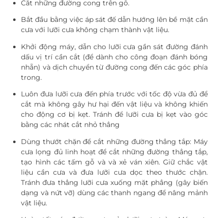
Cắt những đường cong trên gỗ.
Bắt đầu bằng việc áp sát đế dẫn hướng lên bề mặt cần
cưa với lưỡi cưa không chạm thành vật liệu.
Khởi động máy, dẫn cho lưỡi cưa gần sát đường đánh
dấu vị trí cần cắt (để dành cho công đoạn đánh bóng
nhẵn) và dịch chuyển từ đường cong đến các góc phía
trong.
Luôn đưa lưỡi cưa đến phía trước với tốc độ vừa đủ để
cắt mà không gây hư hại đến vật liệu và không khiến
cho động cơ bị kẹt. Tránh để lưỡi cưa bị kẹt vào góc
bằng các nhát cắt nhỏ thẳng
Dùng thướt chặn để cắt những đường thẳng tắp: Máy
cưa lọng đủ linh hoạt để cắt những đường thẳng tắp,
tạo hình các tấm gỗ và và xẻ ván xiên. Giữ chắc vật
liệu cần cưa và đưa lưỡi cưa dọc theo thước chặn.
Tránh đưa thẳng lưỡi cưa xuống mặt phẳng (gây biến
dạng và nứt vỡ) dùng các thanh ngang để nâng mảnh
vật liệu.