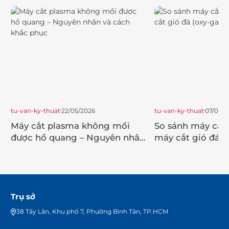
tu-van-ky-thuat
22/05/2026
tu-van-ky-thuat
07/04/2
Máy cắt plasma không mồi
So sánh máy cắt
được hồ quang – Nguyên nhân
máy cắt gió đá (
và cách khắc phục
Trụ sở
38 Tây Lân, Khu phố 7, Phường Bình Tân, TP.HCM