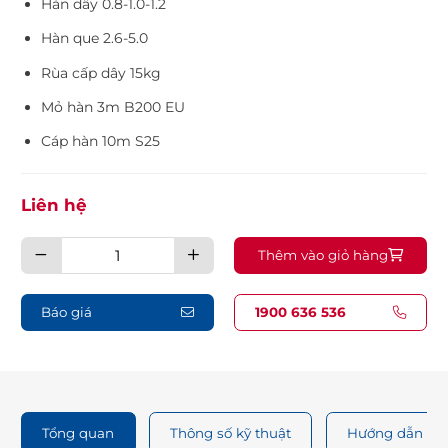
Hàn dây 0.8-1.0-1.2
Hàn que 2.6-5.0
Rùa cấp dây 15kg
Mỏ hàn 3m B200 EU
Cáp hàn 10m S25
Liên hệ
Máy
Thêm vào giỏ hàng
hàn
MIG
Hồng
Ký
Pro
Báo giá
1900 636 536
MIG250SPRO3
quantity
Tổng quan
Thông số kỹ thuật
Hướng dẫn sử