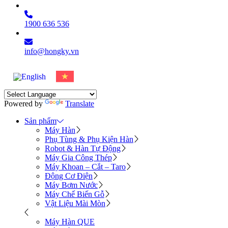
1900 636 536
info@hongky.vn
Powered by
Translate
Sản phẩm
Máy Hàn
Phụ Tùng & Phụ Kiện Hàn
Robot & Hàn Tự Động
Máy Gia Công Thép
Máy Khoan – Cắt – Taro
Động Cơ Điện
Máy Bơm Nước
Máy Chế Biến Gỗ
Vật Liệu Mài Mòn
Máy Hàn QUE