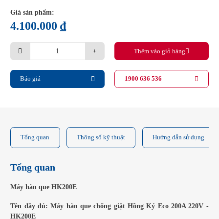
Giá sản phẩm:
4.100.000
₫
Máy
Thêm vào giỏ hàng
hàn
que
chống
giật
Báo giá
1900 636 536
Hồng
Ký
Eco
HK200E
quantity
Tổng quan
Thông số kỹ thuật
Hướng dẫn sử dụng
Tổng quan
Máy hàn que HK200E
Tên đầy đủ: Máy hàn que chống giật Hồng Ký Eco 200A 220V -
HK200E