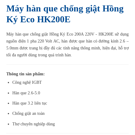
Máy hàn que chống giật Hồng
Ký Eco HK200E
Máy hàn que chống giật Hồng Ký Eco 200A 220V - HK200E
sử
dụng
nguồn
điện
1
pha
220 Volt AC,
hàn
được
que
hàn
có
đường
kính
2.6 –
5.0mm
được
trang
bị
đầy
đủ
các
tính
năng
thông
minh
,
hiện
đại
,
hỗ
trợ
tối
đa
người
dùng
trong
quá
trình
hàn
.
Thông tin sản phẩm:
Công nghệ IGBT
Hàn que 2.6-5.0
Hàn que 3.2 liên tục
Chống giật an toàn
Thợ chuyên nghiệp dùng