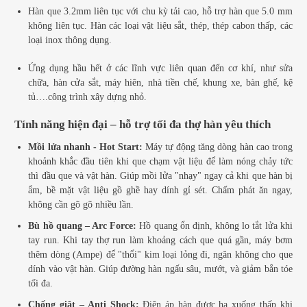
Hàn que 3.2mm liên tục với chu kỳ tải cao, hỗ trợ hàn que 5.0 mm
không liên tục.
Hàn các loại vật liệu sắt, thép, thép cabon thấp, các
loại inox thông dụng.
Ứng dụng hầu hết ở các lĩnh vực liên quan đến cơ khí, như sửa
chữa, hàn cửa sắt, máy hiên, nhà tiền chế, khung xe, bàn ghế, kệ
tủ….công trình xây dựng nhỏ.
Tính năng hiện đại – hỗ trợ tối đa thợ hàn yêu thích
Mồi lửa nhanh - Hot Start:
Máy tự động tăng dòng hàn cao trong
khoảnh khắc đầu tiên khi que chạm vật liệu để làm nóng chảy tức
thì đầu que và vật hàn. Giúp mồi lửa "nhạy" ngay cả khi que hàn bị
ẩm, bề mặt vật liệu gồ ghề hay dính gỉ sét. Chấm phát ăn ngay,
không cần gõ gõ nhiều lần.
Bù hồ quang – Arc Force:
Hồ quang ổn định, không lo tắt lửa khi
tay run. Khi tay thợ run làm khoảng cách que quá gần, máy bơm
thêm dòng (Ampe) để "thổi" kim loại lỏng đi, ngăn không cho que
dính vào vật hàn. Giúp đường hàn ngấu sâu, mướt, và giảm bắn tóe
tối đa.
Chống giật – Anti Shock:
Điện áp hàn được hạ xuống thấp khi