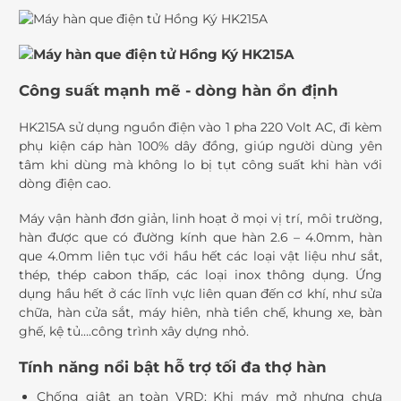
Công suất mạnh mẽ - dòng hàn ổn định
HK215A s
ử dụng nguồn điện vào 1 pha 220 Volt AC, đi kèm
phụ kiện cáp hàn 100% dây đồng, giúp người dùng yên
tâm khi dùng mà không lo bị tụt công suất khi hàn với
dòng điện cao.
Máy
vận hành đơn giản, linh hoạt ở mọi vị trí, môi trường,
hàn được que có đ
ường kính que hàn 2.6 – 4.0mm, h
àn
que 4.0mm liên tục với hầu hết các loại vật liệu như
sắt,
thép, thép cabon thấp, các loại inox thông dụng.
Ứng
dụng hầu hết ở các lĩnh vực liên quan đến cơ khí, như sửa
chữa, hàn cửa sắt, máy hiên, nhà tiền chế, khung xe, bàn
ghế, kệ tủ….công trình xây dựng nhỏ.
Tính năng nổi bật hỗ trợ tối đa thợ hàn
Chống giật an toàn VRD: Khi máy mở nhưng chưa