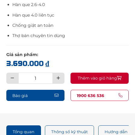
Hàn que 2.6-4.0
Hàn que 4.0 liên tục
Chống giật an toàn
Thợ bán chuyên tin dùng
Giá sản phẩm:
3.690.000
₫
Máy
Thêm vào giỏ hàng
hàn
que
chống
giật
Hồng
Báo giá
1900 636 536
Ký
Eco
HK215A
quantity
Tổng quan
Thông số kỹ thuật
Hướng dẫn sử