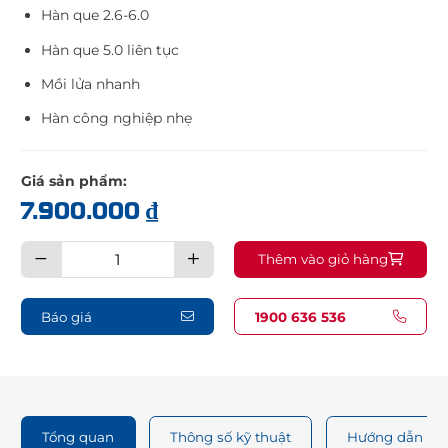
Hàn que 2.6-6.0
Hàn que 5.0 liên tục
Mồi lửa nhanh
Hàn công nghiệp nhẹ
Giá sản phẩm:
7.900.000
₫
Máy
Thêm vào giỏ hàng
hàn
que
Hồng
Ký
Eco
Báo giá
1900 636 536
HKM400E
quantity
Tổng quan
Thông số kỹ thuật
Hướng dẫn sử