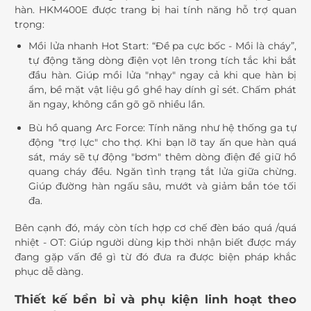
hàn. HKM400E được trang bị hai tính năng hỗ trợ quan
trọng:
Mồi lửa nhanh Hot Start: “Đề pa cực bốc - Mồi là cháy”,
tự động tăng dòng điện vọt lên trong tích tắc khi bắt
đầu hàn. Giúp mồi lửa "nhạy" ngay cả khi que hàn bị
ẩm, bề mặt vật liệu gồ ghề hay dính gỉ sét. Chấm phát
ăn ngay, không cần gõ gõ nhiều lần.
Bù hồ quang Arc Force: Tính năng như hệ thống ga tự
động "trợ lực" cho thợ. Khi bạn lỡ tay ấn que hàn quá
sát, máy sẽ tự động "bơm" thêm dòng điện để giữ hồ
quang cháy đều. Ngăn tình trạng tắt lửa giữa chừng.
Giúp đường hàn ngấu sâu, mướt và giảm bắn tóe tối
đa.
Bên cạnh đó, máy còn tích hợp cơ chế đèn báo quá /quá
nhiệt - OT: Giúp người dùng kịp thời nhận biết được máy
đang gặp vấn đề gì từ đó đưa ra được biện pháp khắc
phục dễ dàng.
Thiết kế bền bỉ và phụ kiện linh hoạt theo