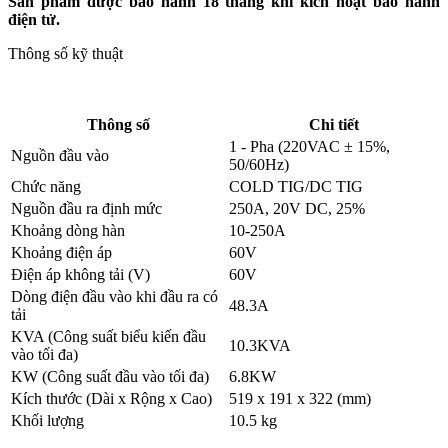
Sản phẩm được bảo hành 18 tháng khi kích hoạt bảo hành
điện tử.
Thông số kỹ thuật
Thông số
Chi tiết
1 - Pha (220VAC ± 15%,
Nguồn đầu vào
50/60Hz)
Chức năng
COLD TIG/DC TIG
Nguồn đầu ra định mức
250A, 20V DC, 25%
Khoảng dòng hàn
10-250A
Khoảng điện áp
60V
Điện áp không tải (V)
60V
Dòng điện đầu vào khi đầu ra có
48.3A
tải
KVA (Công suất biểu kiến đầu
10.3KVA
vào tối đa)
KW (Công suất đầu vào tối đa)
6.8KW
Kích thước (Dài x Rộng x Cao)
519 x 191 x 322 (mm)
Khối lượng
10.5 kg