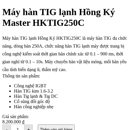
Máy hàn TIG lạnh Hồng Ký
Master HKTIG250C
Máy hàn TIG lạnh Hồng Ký
HKTIG250C
là máy hàn TIG đa
chức
năng
,
dòng hàn
250A,
c
hứ
c
năng hàn
TIG l
ạnh
máy
được trang bị
công nghệ k
iểm soát thời gian hàn
chính xác từ
0.1 – 900
ms
,
thời
gian
nghỉ
từ
0.1 – 10
s
.
M
áy
chuyên hàn
vật liệu mỏng, mối hàn yêu
cầu tính biến dạng ít
, thẩm mỹ cao.
Thông tin sản phẩm:
Công nghệ IGBT
Hàn TIG kim 1.6-3.2
Hàn Tig lạnh & Tig DC
Cổ súng đổi góc độ
Hàn công nghiệp nhẹ
Giá sản phẩm:
8.200.000
₫
Máy
-
+
Thêm vào giỏ hàng