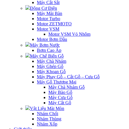
Máy Cắt Sắt
Động Cơ Điện
Máy Mài Bàn
Motor Turbo
Motor ZETMOTO
Motor VSM
Motor VSM Vỏ Nhôm
Motor Bơm Dầu
Máy Bơm Nước
Bơm Cao Áp
Máy Chế Biến Gỗ
Máy Chà Nhám
Máy Ghép Gỗ
Máy Khoan Gỗ
Máy Phay Gỗ – Cắt Gỗ – Cưa Gỗ
Máy Gỗ Thương Mại
Máy Chà Nhám Gỗ
Máy Bào Gỗ
Máy Cưa Gỗ
Máy Cắt Gỗ
Vật Liệu Mài Mòn
Nhám Chổi
Nhám Thùng
Nhám Xốp