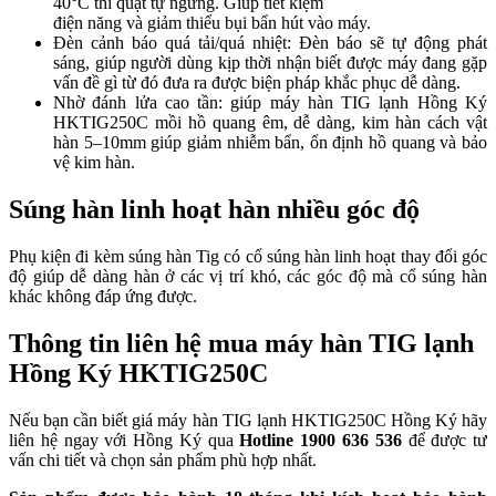
40°C thì quạt tự ngừng. Giúp tiết kiệm
điện năng và giảm thiểu bụi bẩn hút vào máy.
Đèn cảnh báo quá tải/quá nhiệt:
Đèn báo sẽ tự động phát
sáng, giúp người dùng kịp thời nhận biết được máy đang gặp
vấn đề gì từ đó đưa ra được biện pháp khắc phục dễ dàng.
Nhờ đánh lửa cao tần: giúp máy hàn TIG lạnh Hồng Ký
HKTIG250C mồi hồ quang êm, dễ dàng, kim hàn cách vật
hàn 5–10mm giúp giảm nhiễm bẩn, ổn định hồ quang và bảo
vệ kim hàn.
Súng hàn linh hoạt hàn nhiều góc độ
Phụ kiện đi kèm súng hàn Tig có c
ổ súng hàn linh hoạt thay đổi góc
độ
giúp dễ dàng hàn ở các vị trí khó, các góc độ mà cổ súng hàn
khác không đáp ứng được.
Thông tin liên hệ mua máy hàn TIG lạnh
Hồng Ký HKTIG250C
Nếu bạn cần biết giá máy hàn TIG lạnh HKTIG250C Hồng Ký hãy
liên hệ ngay với Hồng Ký qua
Hotline 1900 636 536
để được tư
vấn chi tiết và chọn sản phẩm phù hợp nhất.