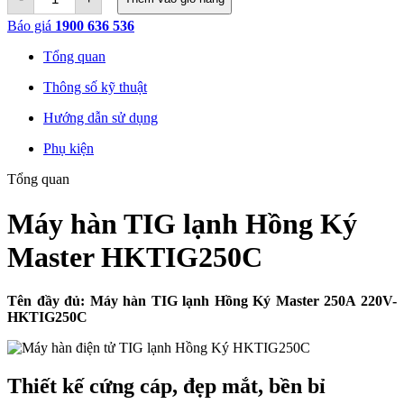
hàn
TIG
Báo giá
1900 636 536
lạnh
Hồng
Tổng quan
Ký
Master
Thông số kỹ thuật
HKTIG250C
quantity
Hướng dẫn sử dụng
Phụ kiện
Tổng quan
Máy hàn TIG lạnh Hồng Ký
Master HKTIG250C
Tên đầy đủ:
Máy hàn TIG lạnh Hồng Ký Master 250A 220V-
HKTIG250C
Thiết kế cứng cáp, đẹp mắt, bền bỉ