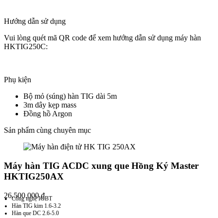
Hướng dẫn sử dụng
Vui lòng quét mã QR code để xem hướng dẫn sử dụng máy hàn
HKTIG250C:
Phụ kiện
Bộ mỏ (súng) hàn TIG dài 5m
3m dây kẹp mass
Đồng hồ Argon
Sản phẩm cùng chuyên mục
Máy hàn TIG ACDC xung que Hồng Ký Master
HKTIG250AX
26.500.000
₫
Công nghệ IGBT
Hàn TIG kim 1.6-3.2
Hàn que DC 2.6-5.0