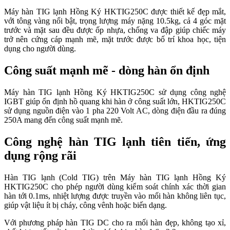
Máy hàn TIG lạnh Hồng Ký HKTIG250C được thiết kế đẹp mắt,
với tông vàng nổi bật, trọng lượng máy nặng 10.5kg, cả 4 góc mặt
trước và mặt sau đều được ốp nhựa, chống va đập giúp chiếc máy
trở nên cứng cáp mạnh mẽ, mặt trước được bố trí khoa học, tiện
dụng cho người dùng.
Công suất mạnh mẽ - dòng hàn ổn định
Máy hàn TIG lạnh Hồng Ký HKTIG250C sử dụng công nghệ
IGBT giúp ổn định hồ quang khi hàn ở công suất lớn, HKTIG250C
s
ử dụng nguồn điện vào 1 pha 220 Volt AC, dòng điện đầu ra đúng
250A mang đến công suất mạnh mẽ.
Công nghệ hàn TIG lạnh tiên tiến, ứng
dụng rộng rãi
Hàn TIG lạnh (Cold TIG) trên Máy hàn TIG lạnh Hồng Ký
HKTIG250C cho phép người dùng kiểm soát chính xác thời gian
hàn tới 0.1ms, nhiệt lượng được truyền vào mối hàn không liên tục,
giúp vật liệu ít bị cháy, công vênh hoặc biến dạng.
Với phương pháp h
àn TIG DC cho ra mối hàn đẹp, không tạo xỉ,