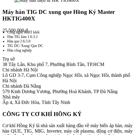
Máy hàn TIG DC xung que Hồng Ký Master
HKTIG400X
25.500.000
₫
Công nghệ IGBT khối
Hàn TIG kim 1.6-3.2
Hàn que 2.6-5.0
TIG DC/ Xung/ Que DC
Hàn công nghiệp
Trụ sở
38 Tây Lân, Khu phố 7, Phường Bình Tân, TP.HCM
Chi nhánh Hà Nội
Lô GD 3-7, Cụm Công nghiệp Ngọc Hồi, xã Ngọc Hồi, thành phố
Hà Nội
Chi nhánh Đà Nẵng
579 Kinh Dương Vương, Phường Hoà Khánh, TP Đà Nẵng
Nhà máy
Ấp 4, Xã Đức Hòa, Tỉnh Tây Ninh
CÔNG TY CƠ KHÍ HỒNG KÝ
Cơ khí Hồng Ký là nhà sản xuất hàng đầu về máy biến áp hàn, máy
hàn QUE, TIG, MIG, Inverter, máy cắt plasma, động cơ điện, máy