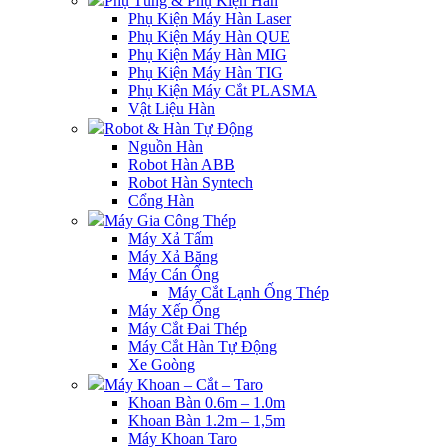
Phụ Tùng & Phụ Kiện Hàn
Phụ Kiện Máy Hàn Laser
Phụ Kiện Máy Hàn QUE
Phụ Kiện Máy Hàn MIG
Phụ Kiện Máy Hàn TIG
Phụ Kiện Máy Cắt PLASMA
Vật Liệu Hàn
Robot & Hàn Tự Động
Nguồn Hàn
Robot Hàn ABB
Robot Hàn Syntech
Cổng Hàn
Máy Gia Công Thép
Máy Xả Tấm
Máy Xả Băng
Máy Cán Ống
Máy Cắt Lạnh Ống Thép
Máy Xếp Ống
Máy Cắt Đai Thép
Máy Cắt Hàn Tự Động
Xe Goòng
Máy Khoan – Cắt – Taro
Khoan Bàn 0.6m – 1.0m
Khoan Bàn 1.2m – 1,5m
Máy Khoan Taro