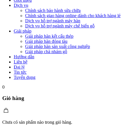
Giới thiệu
Dịch vụ
Chính sách bảo hành sửa chữa
Chính sách giao hàng online dành cho khách hàng lẻ
Dịch vụ hỗ trợ ngành máy hàn
Dịch vụ hỗ trợ ngành máy chế biến gỗ
Giải pháp
Giải pháp hàn kết cấu thép
Giải pháp hàn đóng tàu
Giải pháp hàn sản xuất công nghiệp
Giải pháp chà nhám gỗ
Hướng dẫn
Liên hệ
Đại lý
Tin tức
Tuyển dụng
0
Giỏ hàng
Chưa có sản phẩm nào trong giỏ hàng.