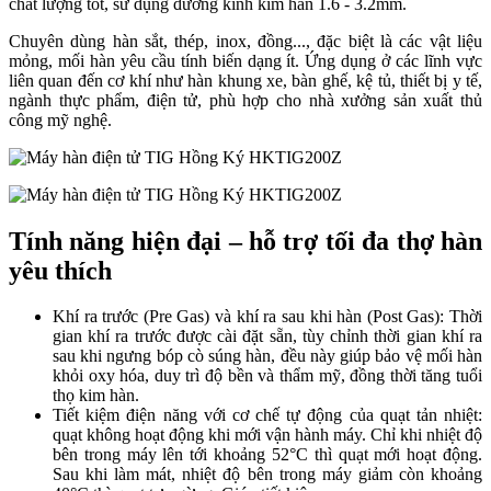
chất lượng tốt, sử dụng đ
ường kính kim hàn 1.6 - 3.2mm.
Chuyên dùng hàn sắt, thép, inox, đồng...
, đặc biệt là các vật liệu
mỏng, mối hàn yêu cầu tính biến dạng ít.
Ứng dụng ở các lĩnh vực
liên quan đến cơ khí như hàn khung xe, bàn ghế, kệ tủ, thiết bị y tế,
ngành thực phẩm, điện tử, phù hợp cho nhà xưởng sản xuất thủ
công mỹ nghệ.
Tính năng hiện đại – hỗ trợ tối đa thợ hàn
yêu thích
Khí ra trước (Pre Gas) và khí ra sau khi hàn (Post Gas): Thời
gian khí ra trước được cài đặt sẵn, tùy chỉnh thời gian khí ra
sau khi ngưng bóp cò súng hàn, đều này giúp bảo vệ mối hàn
khỏi oxy hóa, duy trì độ bền và thẩm mỹ, đồng thời tăng tuổi
thọ kim hàn.
Tiết kiệm điện năng với cơ chế tự động của quạt tản nhiệt:
quạt không hoạt động khi mới vận hành máy. Chỉ khi nhiệt độ
bên trong máy lên tới khoảng 52°C thì quạt mới hoạt động.
Sau khi làm mát, nhiệt độ bên trong máy giảm còn khoảng