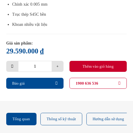
Chính xác 0.005 mm
Trục thép S45C bền
Khoan nhiều vật liệu
Giá sản phẩm:
29.590.000
₫
Máy
Thêm vào giỏ hàng
khoan
bàn
HK-
KCP15
Báo giá
1900 636 536
quantity
Tổng quan
Thông số kỹ thuật
Hướng dẫn sử dụng