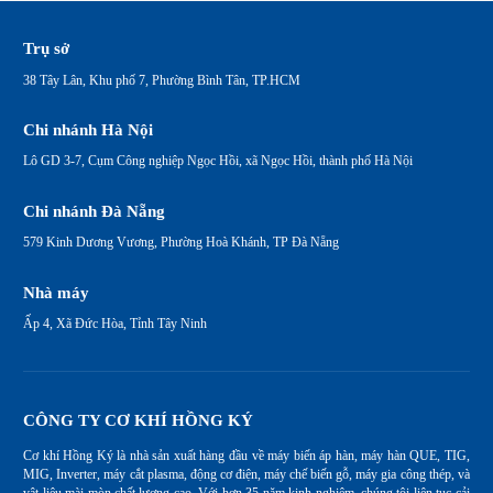
Trụ sở
38 Tây Lân, Khu phố 7, Phường Bình Tân, TP.HCM
Chi nhánh Hà Nội
Lô GD 3-7, Cụm Công nghiệp Ngọc Hồi, xã Ngọc Hồi, thành phố Hà Nội
Chi nhánh Đà Nẵng
579 Kinh Dương Vương, Phường Hoà Khánh, TP Đà Nẵng
Nhà máy
Ấp 4, Xã Đức Hòa, Tỉnh Tây Ninh
CÔNG TY CƠ KHÍ HỒNG KÝ
Cơ khí Hồng Ký là nhà sản xuất hàng đầu về máy biến áp hàn, máy hàn QUE, TIG,
MIG, Inverter, máy cắt plasma, động cơ điện, máy chế biến gỗ, máy gia công thép, và
vật liệu mài mòn chất lượng cao. Với hơn 35 năm kinh nghiệm, chúng tôi liên tục cải