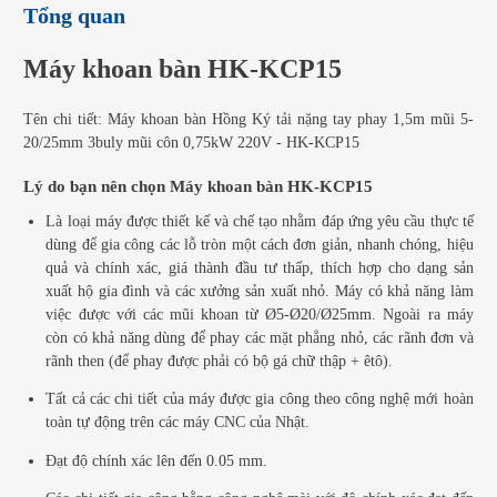
Tổng quan
Máy khoan bàn HK-KCP15
Tên chi tiết: Máy khoan bàn Hồng Ký tải nặng tay phay 1,5m mũi 5-
20/25mm 3buly mũi côn 0,75kW 220V - HK-KCP15
Lý do bạn nên chọn Máy khoan bàn HK-KCP15
Là loại máy được thiết kế và chế tạo nhằm đáp ứng yêu cầu thực tế
dùng để gia công các lỗ tròn một cách đơn giản, nhanh chóng, hiệu
quả và chính xác, giá thành đầu tư thấp, thích hợp cho dạng sản
xuất hộ gia đình và các xưởng sản xuất nhỏ. Máy có khả năng làm
việc được với các mũi khoan từ Ø5-Ø20/Ø25mm. Ngoài ra máy
còn có khả năng dùng để phay các mặt phẳng nhỏ, các rãnh đơn và
rãnh then (để phay được phải có bộ gá chữ thập + êtô).
Tất cả các chi tiết của máy được gia công theo công nghệ mới hoàn
toàn tự động trên các máy CNC của Nhật.
Đạt độ chính xác lên đến 0.05 mm.