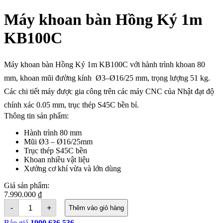
Máy khoan bàn Hồng Ký 1m
KB100C
Máy khoan bàn Hồng Ký 1m KB100C với hành trình khoan 80
mm, khoan mũi đường kính Ø3–Ø16/25 mm, trọng lượng 51 kg.
Các chi tiết máy được gia công trên các máy CNC của Nhật đạt độ
chính xác 0.05 mm, trục thép S45C bền bỉ.
Thông tin sản phẩm:
Hành trình 80 mm
Mũi Ø3 – Ø16/25mm
Trục thép S45C bền
Khoan nhiều vật liệu
Xưởng cơ khí vừa và lớn dùng
Giá sản phẩm:
7.990.000
₫
Máy
-
+
Thêm vào giỏ hàng
khoan
bàn
Báo giá
1900 636 536