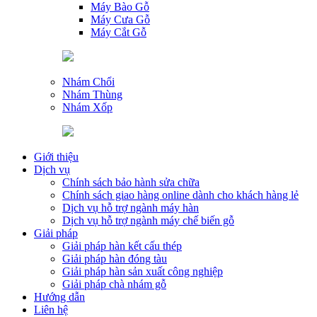
Máy Bào Gỗ
Máy Cưa Gỗ
Máy Cắt Gỗ
Nhám Chổi
Nhám Thùng
Nhám Xốp
Giới thiệu
Dịch vụ
Chính sách bảo hành sửa chữa
Chính sách giao hàng online dành cho khách hàng lẻ
Dịch vụ hỗ trợ ngành máy hàn
Dịch vụ hỗ trợ ngành máy chế biến gỗ
Giải pháp
Giải pháp hàn kết cấu thép
Giải pháp hàn đóng tàu
Giải pháp hàn sản xuất công nghiệp
Giải pháp chà nhám gỗ
Hướng dẫn
Liên hệ