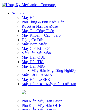
Sản phẩm
Máy Hàn
Phụ Tùng & Phụ Kiện Hàn
Robot & Hàn Tự Động
Máy Gia Công Thép
Máy Khoan – Cắt – Taro
Động Cơ Điện
Máy Bơm Nước
Máy Chế Biến Gỗ
Vật Liệu Mài Mòn
Máy Hàn QUE
Máy Hàn TIG
Máy Hàn MIG
Máy Hàn Mig Công Nghiệp
Máy Cắt PLASMA
Máy Hàn LASER
Máy Hàn Cơ – Máy Biến Thế Hàn
Phụ Kiện Máy Hàn Laser
Phụ Kiện Máy Hàn QUE
Phụ Kiện Máy Hàn MIG