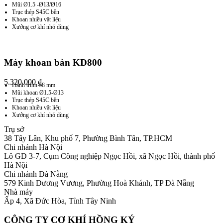
Mũi Ø1.5 -Ø13/Ø16
Trục thép S45C bền
Khoan nhiều vật liệu
Xưởng cơ khí nhỏ dùng
Máy khoan bàn KD800
5.320.000
₫
Hành trình 58 mm
Mũi khoan Ø1.5-Ø13
Trục thép S45C bền
Khoan nhiều vật liệu
Xưởng cơ khí nhỏ dùng
Trụ sở
38 Tây Lân, Khu phố 7, Phường Bình Tân, TP.HCM
Chi nhánh Hà Nội
Lô GD 3-7, Cụm Công nghiệp Ngọc Hồi, xã Ngọc Hồi, thành phố
Hà Nội
Chi nhánh Đà Nẵng
579 Kinh Dương Vương, Phường Hoà Khánh, TP Đà Nẵng
Nhà máy
Ấp 4, Xã Đức Hòa, Tỉnh Tây Ninh
CÔNG TY CƠ KHÍ HỒNG KÝ