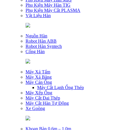
Phụ Kiện Máy Hàn TIG
Phụ Kiện Máy Cắt PLASMA
Vật Liệu Hàn
Nguồn Hàn
Robot Hàn ABB
Robot Hàn Syntech
Cổng Hàn
Máy Xả Tấm
Máy Xả Băng
Máy Cán Ống
Máy Cắt Lạnh Ống Thép
Máy Xếp Ống
Máy Cắt Đai Thép
Máy Cắt Hàn Tự Động
Xe Goòng
Khoan Bàn 0.6m – 1.0m