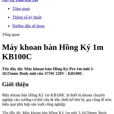
Hồng
Ký
Tổng quan
1m
KB100C
Thông số kỹ thuật
quantity
Hướng dẫn sử dụng
Tổng quan
Máy khoan bàn Hồng Ký 1m
KB100C
Tên đầy đủ: Máy khoan bàn Hồng Ký Pro 1m mũi 3-
16/25mm 3buly mũi côn 375W 220V - KB100C
Giới thiệu
Máy khoan bàn Hồng Ký 1m KB100C là thiết bị khoan chuyên
nghiệp cho xưởng cơ khí vừa & lớn, thiết kế bền bỉ, gia công lỗ tròn
hiệu quả phù hợp sản xuất công nghiệp.
Tên đầy đủ: Máy khoan bàn Hồng Ký 1m mũi 3-16/20mm 3buly