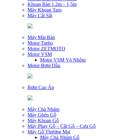
Khoan Bàn 1.2m – 1,5m
Máy Khoan Taro
Máy Cắt Sắt
Máy Mài Bàn
Motor Turbo
Motor ZETMOTO
Motor VSM
Motor VSM Vỏ Nhôm
Motor Bơm Dầu
Bơm Cao Áp
Máy Chà Nhám
Máy Ghép Gỗ
Máy Khoan Gỗ
Máy Phay Gỗ – Cắt Gỗ – Cưa Gỗ
Máy Gỗ Thương Mại
Máy Chà Nhám Gỗ