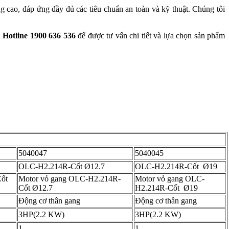
cao, đáp ứng đầy đủ các tiêu chuẩn an toàn và kỹ thuật. Chúng tôi
a
Hotline 1900 636 536
để được tư vấn chi tiết và lựa chọn sản phẩm
5040047
5040045
OLC-H2.214R-Cốt Ø12.7
OLC-H2.214R-Cốt Ø19
ốt
Motor vỏ gang OLC-H2.214R-
Motor vỏ gang OLC-
Cốt Ø12.7
H2.214R-Cốt Ø19
Động cơ thân gang
Động cơ thân gang
3HP(2.2 KW)
3HP(2.2 KW)
1
1