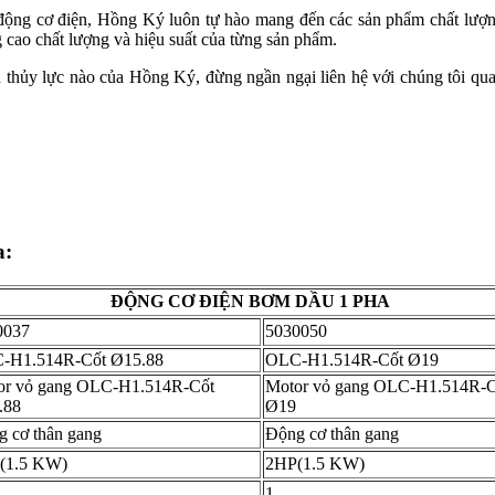
động cơ điện, Hồng Ký luôn tự hào mang đến các sản phẩm chất lượng 
g cao chất lượng và hiệu suất của từng sản phẩm.
 thủy lực nào của Hồng Ký, đừng ngần ngại liên hệ với chúng tôi qu
a:
ĐỘNG CƠ ĐIỆN BƠM DẦU 1 PHA
0037
5030050
-H1.514R-Cốt Ø15.88
OLC-H1.514R-Cốt Ø19
or vỏ gang OLC-H1.514R-Cốt
Motor vỏ gang OLC-H1.514R-C
.88
Ø19
 cơ thân gang
Động cơ thân gang
(1.5 KW)
2HP(1.5 KW)
1