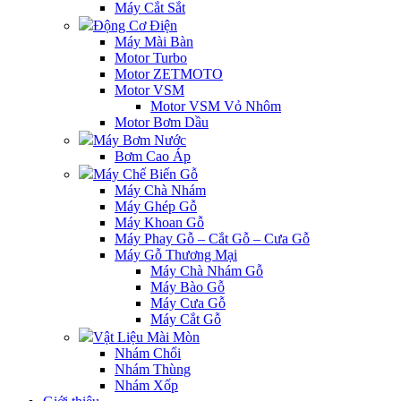
Máy Cắt Sắt
Động Cơ Điện
Máy Mài Bàn
Motor Turbo
Motor ZETMOTO
Motor VSM
Motor VSM Vỏ Nhôm
Motor Bơm Dầu
Máy Bơm Nước
Bơm Cao Áp
Máy Chế Biến Gỗ
Máy Chà Nhám
Máy Ghép Gỗ
Máy Khoan Gỗ
Máy Phay Gỗ – Cắt Gỗ – Cưa Gỗ
Máy Gỗ Thương Mại
Máy Chà Nhám Gỗ
Máy Bào Gỗ
Máy Cưa Gỗ
Máy Cắt Gỗ
Vật Liệu Mài Mòn
Nhám Chổi
Nhám Thùng
Nhám Xốp