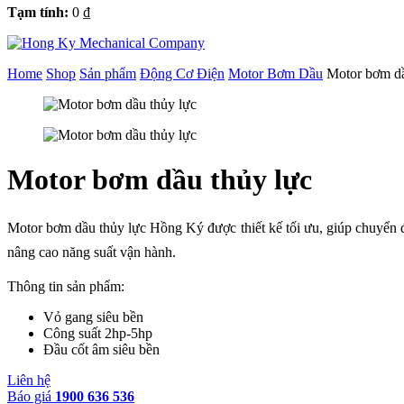
Tạm tính:
0
₫
Home
Shop
Sản phẩm
Động Cơ Điện
Motor Bơm Dầu
Motor bơm dầ
Motor bơm dầu thủy lực
Motor bơm dầu thủy lực Hồng Ký được thiết kế tối ưu, giúp chuyển đổ
nâng cao năng suất vận hành.
Thông tin sản phẩm:
Vỏ gang siêu bền
Công suất 2hp-5hp
Đầu cốt âm siêu bền
Liên hệ
Báo giá
1900 636 536