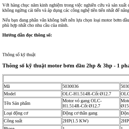
Với hàng chục năm kinh nghiệm trong việc nghiên cứu và sản xuất 
không ngừng cải tiến và áp dụng các công nghệ tiên tiến nhất để nân
Nếu bạn đang phân vân không biết nên lựa chọn loại motor bơm dầu
phù hợp nhất cho nhu cầu của mình.
Hướng dẫn đọc thông số:
Thông số kỹ thuật
Thông số kỹ thuật motor bơm dầu 2hp & 3hp - 1 ph
Mã
5030036
503
Model
OLC-H1.514R-Cốt Ø12.7
OLC
Motor vỏ gang OLC-
Mot
Tên Sản phẩm
H1.514R-Cốt Ø12.7
Ø15
Loại động cơ
Động cơ thân gang
Động
Công suất
2HP(1.5 KW)
2HP
Phase
1
1