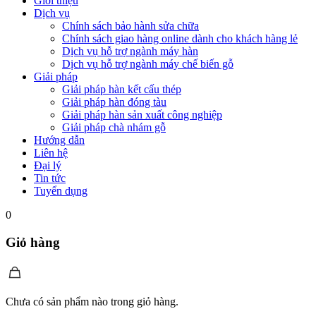
Giới thiệu
Dịch vụ
Chính sách bảo hành sửa chữa
Chính sách giao hàng online dành cho khách hàng lẻ
Dịch vụ hỗ trợ ngành máy hàn
Dịch vụ hỗ trợ ngành máy chế biến gỗ
Giải pháp
Giải pháp hàn kết cấu thép
Giải pháp hàn đóng tàu
Giải pháp hàn sản xuất công nghiệp
Giải pháp chà nhám gỗ
Hướng dẫn
Liên hệ
Đại lý
Tin tức
Tuyển dụng
0
Giỏ hàng
Chưa có sản phẩm nào trong giỏ hàng.