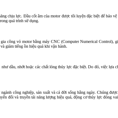
ăng chịu lực. Đầu cốt âm của motor được tôi luyện đặc biệt để bảo v
trong quá trình sử dụng.
gia công vỏ motor bằng máy CNC (Computer Numerical Control), giúp 
và giảm tiếng ồn hiệu quả khi vận hành.
 như dầu, nhớt hoặc các chất lỏng thủy lực đặc biệt. Do đó, việc lựa c
ác ngành công nghiệp, sản xuất và cả đời sống hằng ngày. Chúng đượ
yển đổi và truyền tải năng lượng hiệu quả, động cơ thủy lực đóng vai