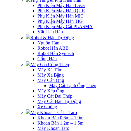
Phụ Tùng & Phụ Kiện Hàn
Phụ Kiện Máy Hàn Laser
Phụ Kiện Máy Hàn QUE
Phụ Kiện Máy Hàn MIG
Phụ Kiện Máy Hàn TIG
Phụ Kiện Máy Cắt PLASMA
Vật Liệu Hàn
Robot & Hàn Tự Động
Nguồn Hàn
Robot Hàn ABB
Robot Hàn Syntech
Cổng Hàn
Máy Gia Công Thép
Máy Xả Tấm
Máy Xả Băng
Máy Cán Ống
Máy Cắt Lạnh Ống Thép
Máy Xếp Ống
Máy Cắt Đai Thép
Máy Cắt Hàn Tự Động
Xe Goòng
Máy Khoan – Cắt – Taro
Khoan Bàn 0.6m – 1.0m
Khoan Bàn 1.2m – 1,5m
Máy Khoan Taro