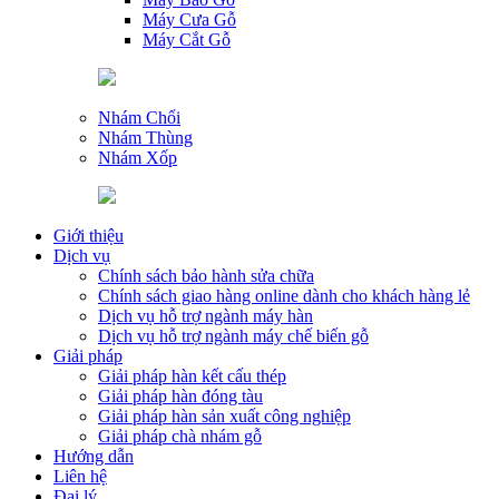
Máy Cưa Gỗ
Máy Cắt Gỗ
Nhám Chổi
Nhám Thùng
Nhám Xốp
Giới thiệu
Dịch vụ
Chính sách bảo hành sửa chữa
Chính sách giao hàng online dành cho khách hàng lẻ
Dịch vụ hỗ trợ ngành máy hàn
Dịch vụ hỗ trợ ngành máy chế biến gỗ
Giải pháp
Giải pháp hàn kết cấu thép
Giải pháp hàn đóng tàu
Giải pháp hàn sản xuất công nghiệp
Giải pháp chà nhám gỗ
Hướng dẫn
Liên hệ
Đại lý