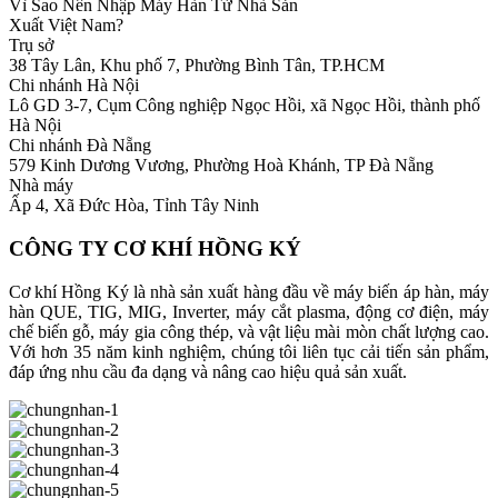
Vì Sao Nên Nhập Máy Hàn Từ Nhà Sản
Xuất Việt Nam?
Trụ sở
38 Tây Lân, Khu phố 7, Phường Bình Tân, TP.HCM
Chi nhánh Hà Nội
Lô GD 3-7, Cụm Công nghiệp Ngọc Hồi, xã Ngọc Hồi, thành phố
Hà Nội
Chi nhánh Đà Nẵng
579 Kinh Dương Vương, Phường Hoà Khánh, TP Đà Nẵng
Nhà máy
Ấp 4, Xã Đức Hòa, Tỉnh Tây Ninh
CÔNG TY CƠ KHÍ HỒNG KÝ
Cơ khí Hồng Ký là nhà sản xuất hàng đầu về máy biến áp hàn, máy
hàn QUE, TIG, MIG, Inverter, máy cắt plasma, động cơ điện, máy
chế biến gỗ, máy gia công thép, và vật liệu mài mòn chất lượng cao.
Với hơn 35 năm kinh nghiệm, chúng tôi liên tục cải tiến sản phẩm,
đáp ứng nhu cầu đa dạng và nâng cao hiệu quả sản xuất.