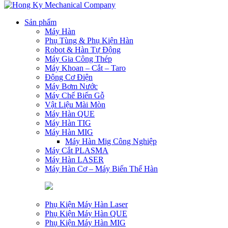
Sản phẩm
Máy Hàn
Phụ Tùng & Phụ Kiện Hàn
Robot & Hàn Tự Động
Máy Gia Công Thép
Máy Khoan – Cắt – Taro
Động Cơ Điện
Máy Bơm Nước
Máy Chế Biến Gỗ
Vật Liệu Mài Mòn
Máy Hàn QUE
Máy Hàn TIG
Máy Hàn MIG
Máy Hàn Mig Công Nghiệp
Máy Cắt PLASMA
Máy Hàn LASER
Máy Hàn Cơ – Máy Biến Thế Hàn
Phụ Kiện Máy Hàn Laser
Phụ Kiện Máy Hàn QUE
Phụ Kiện Máy Hàn MIG