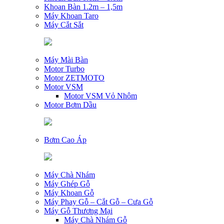
Khoan Bàn 1.2m – 1,5m
Máy Khoan Taro
Máy Cắt Sắt
Máy Mài Bàn
Motor Turbo
Motor ZETMOTO
Motor VSM
Motor VSM Vỏ Nhôm
Motor Bơm Dầu
Bơm Cao Áp
Máy Chà Nhám
Máy Ghép Gỗ
Máy Khoan Gỗ
Máy Phay Gỗ – Cắt Gỗ – Cưa Gỗ
Máy Gỗ Thương Mại
Máy Chà Nhám Gỗ