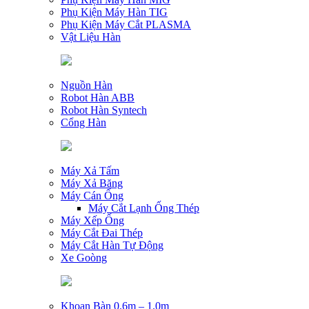
Phụ Kiện Máy Hàn TIG
Phụ Kiện Máy Cắt PLASMA
Vật Liệu Hàn
Nguồn Hàn
Robot Hàn ABB
Robot Hàn Syntech
Cổng Hàn
Máy Xả Tấm
Máy Xả Băng
Máy Cán Ống
Máy Cắt Lạnh Ống Thép
Máy Xếp Ống
Máy Cắt Đai Thép
Máy Cắt Hàn Tự Động
Xe Goòng
Khoan Bàn 0.6m – 1.0m