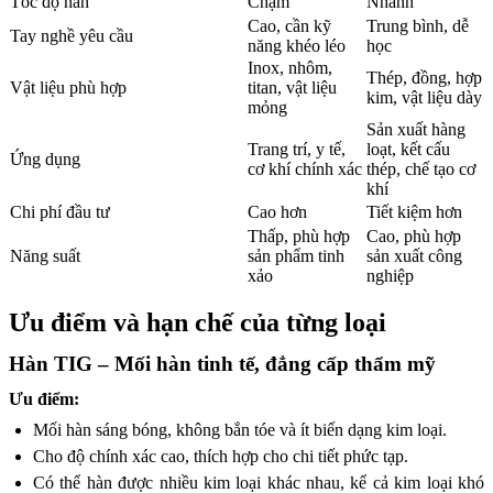
Tốc độ hàn
Chậm
Nhanh
Cao, cần kỹ
Trung bình, dễ
Tay nghề yêu cầu
năng khéo léo
học
Inox, nhôm,
Thép, đồng, hợp
Vật liệu phù hợp
titan, vật liệu
kim, vật liệu dày
mỏng
Sản xuất hàng
Trang trí, y tế,
loạt, kết cấu
Ứng dụng
cơ khí chính xác
thép, chế tạo cơ
khí
Chi phí đầu tư
Cao hơn
Tiết kiệm hơn
Thấp, phù hợp
Cao, phù hợp
Năng suất
sản phẩm tinh
sản xuất công
xảo
nghiệp
Ưu điểm và hạn chế của từng loại
Hàn TIG – Mối hàn tinh tế, đẳng cấp thẩm mỹ
Ưu điểm:
Mối hàn sáng bóng, không bắn tóe và ít biến dạng kim loại.
Cho độ chính xác cao, thích hợp cho chi tiết phức tạp.
Có thể hàn được nhiều kim loại khác nhau, kể cả kim loại khó