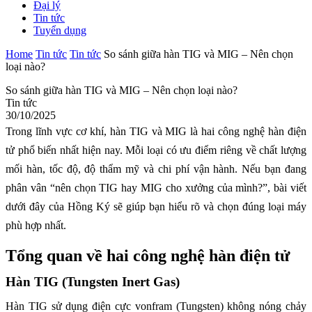
Đại lý
Tin tức
Tuyển dụng
Home
Tin tức
Tin tức
So sánh giữa hàn TIG và MIG – Nên chọn
loại nào?
So sánh giữa hàn TIG và MIG – Nên chọn loại nào?
Tin tức
30/10/2025
Trong lĩnh vực cơ khí, hàn TIG và MIG là hai công nghệ hàn điện
tử phổ biến nhất hiện nay. Mỗi loại có ưu điểm riêng về chất lượng
mối hàn, tốc độ, độ thẩm mỹ và chi phí vận hành. Nếu bạn đang
phân vân “nên chọn TIG hay MIG cho xưởng của mình?”, bài viết
dưới đây của Hồng Ký sẽ giúp bạn hiểu rõ và chọn đúng loại máy
phù hợp nhất.
Tổng quan về hai công nghệ hàn điện tử
Hàn TIG (Tungsten Inert Gas)
Hàn TIG sử dụng điện cực vonfram (Tungsten) không nóng chảy