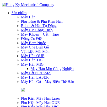
Sản phẩm
Máy Hàn
Phụ Tùng & Phụ Kiện Hàn
Robot & Hàn Tự Động
Máy Gia Công Thép
Máy Khoan – Cắt – Taro
Động Cơ Điện
Máy Bơm Nước
Máy Chế Biến Gỗ
Vật Liệu Mài Mòn
Máy Hàn QUE
Máy Hàn TIG
Máy Hàn MIG
Máy Hàn Mig Công Nghiệp
Máy Cắt PLASMA
Máy Hàn LASER
Máy Hàn Cơ – Máy Biến Thế Hàn
Phụ Kiện Máy Hàn Laser
Phụ Kiện Máy Hàn QUE
Phụ Kiện Máy Hàn MIG