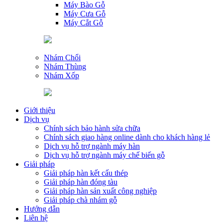
Máy Bào Gỗ
Máy Cưa Gỗ
Máy Cắt Gỗ
Nhám Chổi
Nhám Thùng
Nhám Xốp
Giới thiệu
Dịch vụ
Chính sách bảo hành sửa chữa
Chính sách giao hàng online dành cho khách hàng lẻ
Dịch vụ hỗ trợ ngành máy hàn
Dịch vụ hỗ trợ ngành máy chế biến gỗ
Giải pháp
Giải pháp hàn kết cấu thép
Giải pháp hàn đóng tàu
Giải pháp hàn sản xuất công nghiệp
Giải pháp chà nhám gỗ
Hướng dẫn
Liên hệ