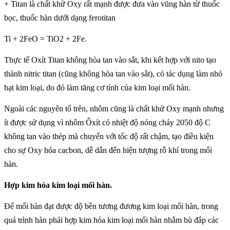
+ Titan là chất khử Oxy rất mạnh được đưa vào vũng hàn từ thuốc
bọc, thuốc hàn dưới dạng ferotitan
Ti + 2FeO = TiO2 + 2Fe.
Thực tế Oxít Titan không hòa tan vào sắt, khi kết hợp với nito tạo
thành nitric titan (cũng không hòa tan vào sắt), có tác dụng làm nhỏ
hạt kim loại, do đó làm tăng cơ tính của kim loại mối hàn.
Ngoài các nguyên tố trên, nhôm cũng là chất khử Oxy mạnh nhưng
ít được sử dụng vì nhôm Ôxít có nhiệt độ nóng chảy 2050 độ C
không tan vào thép mà chuyển với tốc độ rất chậm, tạo điều kiện
cho sự Oxy hóa cacbon, dễ dẫn đến hiện tượng rỗ khí trong mối
hàn.
Hợp kim hóa kim loại mối hàn.
Để mối hàn đạt được độ bền tương đương kim loại mối hàn, trong
quá trình hàn phải hợp kim hóa kim loại mối hàn nhằm bù đắp các