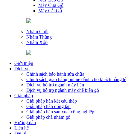
Máy Cưa Gỗ
Máy Cắt Gỗ
Nhám Chổi
Nhám Thùng
Nhám Xốp
Giới thiệu
Dịch vụ
Chính sách bảo hành sửa chữa
Chính sách giao hàng online dành cho khách hàng lẻ
Dịch vụ hỗ trợ ngành máy hàn
Dịch vụ hỗ trợ ngành máy chế biến gỗ
Giải pháp
Giải pháp hàn kết cấu thép
Giải pháp hàn đóng tàu
Giải pháp hàn sản xuất công nghiệp
Giải pháp chà nhám gỗ
Hướng dẫn
Liên hệ
Đại lý