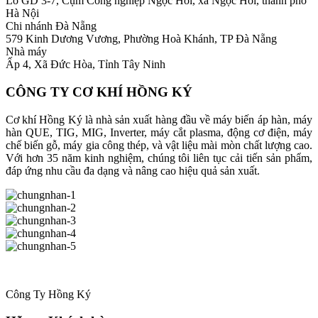
Lô GD 3-7, Cụm Công nghiệp Ngọc Hồi, xã Ngọc Hồi, thành phố
Hà Nội
Chi nhánh Đà Nẵng
579 Kinh Dương Vương, Phường Hoà Khánh, TP Đà Nẵng
Nhà máy
Ấp 4, Xã Đức Hòa, Tỉnh Tây Ninh
CÔNG TY CƠ KHÍ HỒNG KÝ
Cơ khí Hồng Ký là nhà sản xuất hàng đầu về máy biến áp hàn, máy
hàn QUE, TIG, MIG, Inverter, máy cắt plasma, động cơ điện, máy
chế biến gỗ, máy gia công thép, và vật liệu mài mòn chất lượng cao.
Với hơn 35 năm kinh nghiệm, chúng tôi liên tục cải tiến sản phẩm,
đáp ứng nhu cầu đa dạng và nâng cao hiệu quả sản xuất.
Công Ty Hồng Ký