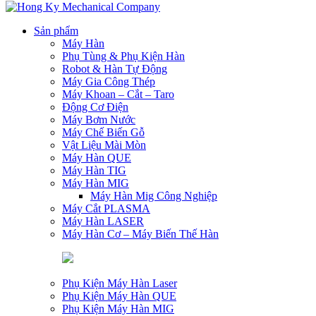
Sản phẩm
Máy Hàn
Phụ Tùng & Phụ Kiện Hàn
Robot & Hàn Tự Động
Máy Gia Công Thép
Máy Khoan – Cắt – Taro
Động Cơ Điện
Máy Bơm Nước
Máy Chế Biến Gỗ
Vật Liệu Mài Mòn
Máy Hàn QUE
Máy Hàn TIG
Máy Hàn MIG
Máy Hàn Mig Công Nghiệp
Máy Cắt PLASMA
Máy Hàn LASER
Máy Hàn Cơ – Máy Biến Thế Hàn
Phụ Kiện Máy Hàn Laser
Phụ Kiện Máy Hàn QUE
Phụ Kiện Máy Hàn MIG