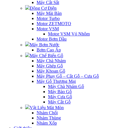
Máy Cắt Sắt
Động Cơ Điện
Máy Mài Bàn
Motor Turbo
Motor ZETMOTO
Motor VSM
Motor VSM Vỏ Nhôm
Motor Bơm Dầu
Máy Bơm Nước
Bơm Cao Áp
Máy Chế Biến Gỗ
Máy Chà Nhám
Máy Ghép Gỗ
Máy Khoan Gỗ
Máy Phay Gỗ – Cắt Gỗ – Cưa Gỗ
Máy Gỗ Thương Mại
Máy Chà Nhám Gỗ
Máy Bào Gỗ
Máy Cưa Gỗ
Máy Cắt Gỗ
Vật Liệu Mài Mòn
Nhám Chổi
Nhám Thùng
Nhám Xốp