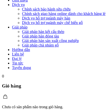
Giới thiệu
Dịch vụ
Chính sách bảo hành sửa chữa
Chính sách giao hàng online dành cho khách hàng lẻ
Dịch vụ hỗ trợ ngành máy hàn
Dịch vụ hỗ trợ ngành máy chế biến gỗ
Giải pháp
Giải pháp hàn kết cấu thép
Giải pháp hàn đóng tàu
Giải pháp hàn sản xuất công nghiệp
Giải pháp chà nhám gỗ
Hướng dẫn
Liên hệ
Đại lý
Tin tức
Tuyển dụng
0
Giỏ hàng
Chưa có sản phẩm nào trong giỏ hàng.