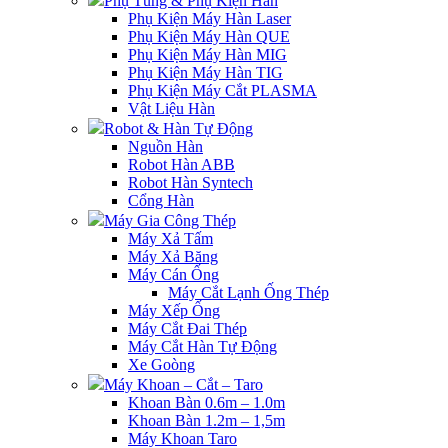
Phụ Tùng & Phụ Kiện Hàn
Phụ Kiện Máy Hàn Laser
Phụ Kiện Máy Hàn QUE
Phụ Kiện Máy Hàn MIG
Phụ Kiện Máy Hàn TIG
Phụ Kiện Máy Cắt PLASMA
Vật Liệu Hàn
Robot & Hàn Tự Động
Nguồn Hàn
Robot Hàn ABB
Robot Hàn Syntech
Cổng Hàn
Máy Gia Công Thép
Máy Xả Tấm
Máy Xả Băng
Máy Cán Ống
Máy Cắt Lạnh Ống Thép
Máy Xếp Ống
Máy Cắt Đai Thép
Máy Cắt Hàn Tự Động
Xe Goòng
Máy Khoan – Cắt – Taro
Khoan Bàn 0.6m – 1.0m
Khoan Bàn 1.2m – 1,5m
Máy Khoan Taro