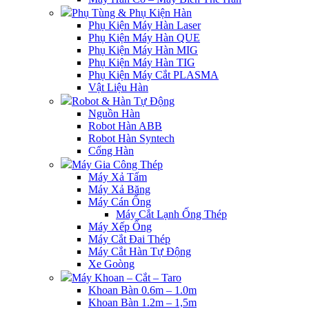
Phụ Tùng & Phụ Kiện Hàn
Phụ Kiện Máy Hàn Laser
Phụ Kiện Máy Hàn QUE
Phụ Kiện Máy Hàn MIG
Phụ Kiện Máy Hàn TIG
Phụ Kiện Máy Cắt PLASMA
Vật Liệu Hàn
Robot & Hàn Tự Động
Nguồn Hàn
Robot Hàn ABB
Robot Hàn Syntech
Cổng Hàn
Máy Gia Công Thép
Máy Xả Tấm
Máy Xả Băng
Máy Cán Ống
Máy Cắt Lạnh Ống Thép
Máy Xếp Ống
Máy Cắt Đai Thép
Máy Cắt Hàn Tự Động
Xe Goòng
Máy Khoan – Cắt – Taro
Khoan Bàn 0.6m – 1.0m
Khoan Bàn 1.2m – 1,5m