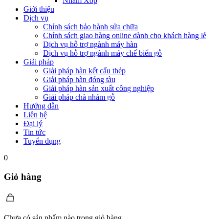
Nhám Xốp
Giới thiệu
Dịch vụ
Chính sách bảo hành sửa chữa
Chính sách giao hàng online dành cho khách hàng lẻ
Dịch vụ hỗ trợ ngành máy hàn
Dịch vụ hỗ trợ ngành máy chế biến gỗ
Giải pháp
Giải pháp hàn kết cấu thép
Giải pháp hàn đóng tàu
Giải pháp hàn sản xuất công nghiệp
Giải pháp chà nhám gỗ
Hướng dẫn
Liên hệ
Đại lý
Tin tức
Tuyển dụng
0
Giỏ hàng
Chưa có sản phẩm nào trong giỏ hàng.