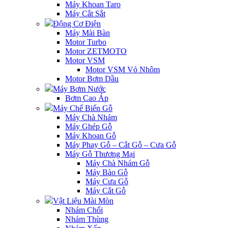
Máy Khoan Taro
Máy Cắt Sắt
Động Cơ Điện
Máy Mài Bàn
Motor Turbo
Motor ZETMOTO
Motor VSM
Motor VSM Vỏ Nhôm
Motor Bơm Dầu
Máy Bơm Nước
Bơm Cao Áp
Máy Chế Biến Gỗ
Máy Chà Nhám
Máy Ghép Gỗ
Máy Khoan Gỗ
Máy Phay Gỗ – Cắt Gỗ – Cưa Gỗ
Máy Gỗ Thương Mại
Máy Chà Nhám Gỗ
Máy Bào Gỗ
Máy Cưa Gỗ
Máy Cắt Gỗ
Vật Liệu Mài Mòn
Nhám Chổi
Nhám Thùng