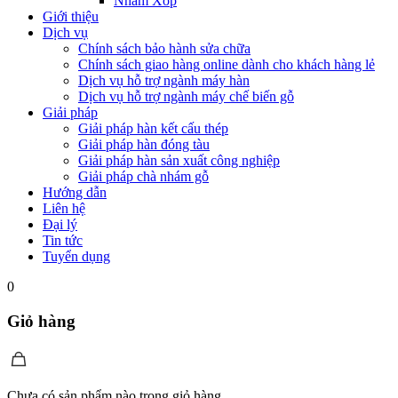
Nhám Xốp
Giới thiệu
Dịch vụ
Chính sách bảo hành sửa chữa
Chính sách giao hàng online dành cho khách hàng lẻ
Dịch vụ hỗ trợ ngành máy hàn
Dịch vụ hỗ trợ ngành máy chế biến gỗ
Giải pháp
Giải pháp hàn kết cấu thép
Giải pháp hàn đóng tàu
Giải pháp hàn sản xuất công nghiệp
Giải pháp chà nhám gỗ
Hướng dẫn
Liên hệ
Đại lý
Tin tức
Tuyển dụng
0
Giỏ hàng
Chưa có sản phẩm nào trong giỏ hàng.