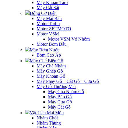
Máy Khoan Taro
Máy Cắt Sắt
Động Cơ Điện
Máy Mài Bàn
Motor Turbo
Motor ZETMOTO
Motor VSM
Motor VSM Vỏ Nhôm
Motor Bơm Dầu
Máy Bơm Nước
Bơm Cao Áp
Máy Chế Biến Gỗ
Máy Chà Nhám
Máy Ghép Gỗ
Máy Khoan Gỗ
Máy Phay Gỗ – Cắt Gỗ – Cưa Gỗ
Máy Gỗ Thương Mại
Máy Chà Nhám Gỗ
Máy Bào Gỗ
Máy Cưa Gỗ
Máy Cắt Gỗ
Vật Liệu Mài Mòn
Nhám Chổi
Nhám Thùng