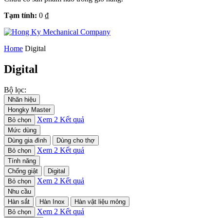
Tạm tính:
0
₫
Home
Digital
Digital
Bộ lọc:
Nhãn hiệu
Hongky Master
Xem
2
Kết quả
Bỏ chọn
Mức dùng
Dùng gia đình
Dùng cho thợ
Xem
2
Kết quả
Bỏ chọn
Tính năng
Chống giật
Digital
Xem
2
Kết quả
Bỏ chọn
Nhu cầu
Hàn sắt
Hàn Inox
Hàn vật liệu mỏng
Xem
2
Kết quả
Bỏ chọn