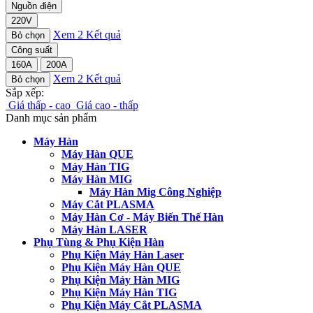
Nguồn điện
220V
Xem
2
Kết quả
Bỏ chọn
Công suất
160A
200A
Xem
2
Kết quả
Bỏ chọn
Sắp xếp:
Giá thấp - cao
Giá cao - thấp
Danh mục sản phẩm
Máy Hàn
Máy Hàn QUE
Máy Hàn TIG
Máy Hàn MIG
Máy Hàn Mig Công Nghiệp
Máy Cắt PLASMA
Máy Hàn Cơ - Máy Biến Thế Hàn
Máy Hàn LASER
Phụ Tùng & Phụ Kiện Hàn
Phụ Kiện Máy Hàn Laser
Phụ Kiện Máy Hàn QUE
Phụ Kiện Máy Hàn MIG
Phụ Kiện Máy Hàn TIG
Phụ Kiện Máy Cắt PLASMA