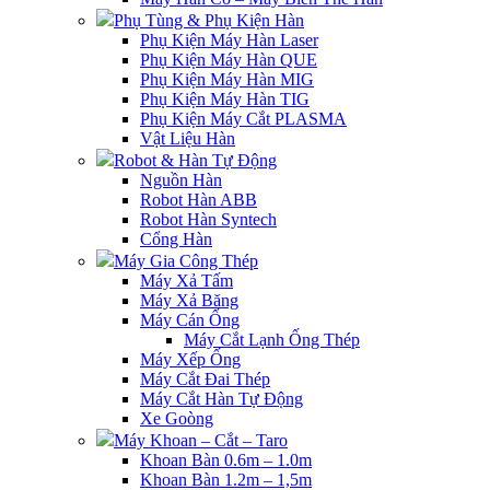
Phụ Tùng & Phụ Kiện Hàn
Phụ Kiện Máy Hàn Laser
Phụ Kiện Máy Hàn QUE
Phụ Kiện Máy Hàn MIG
Phụ Kiện Máy Hàn TIG
Phụ Kiện Máy Cắt PLASMA
Vật Liệu Hàn
Robot & Hàn Tự Động
Nguồn Hàn
Robot Hàn ABB
Robot Hàn Syntech
Cổng Hàn
Máy Gia Công Thép
Máy Xả Tấm
Máy Xả Băng
Máy Cán Ống
Máy Cắt Lạnh Ống Thép
Máy Xếp Ống
Máy Cắt Đai Thép
Máy Cắt Hàn Tự Động
Xe Goòng
Máy Khoan – Cắt – Taro
Khoan Bàn 0.6m – 1.0m
Khoan Bàn 1.2m – 1,5m