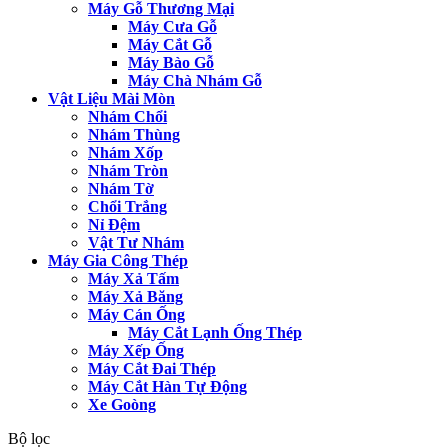
Máy Gỗ Thương Mại
Máy Cưa Gỗ
Máy Cắt Gỗ
Máy Bào Gỗ
Máy Chà Nhám Gỗ
Vật Liệu Mài Mòn
Nhám Chổi
Nhám Thùng
Nhám Xốp
Nhám Tròn
Nhám Tờ
Chổi Trắng
Nỉ Đệm
Vật Tư Nhám
Máy Gia Công Thép
Máy Xả Tấm
Máy Xả Băng
Máy Cán Ống
Máy Cắt Lạnh Ống Thép
Máy Xếp Ống
Máy Cắt Đai Thép
Máy Cắt Hàn Tự Động
Xe Goòng
Bộ lọc