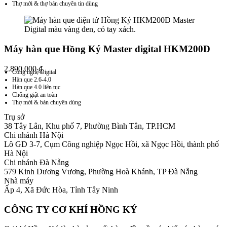
Thợ mới & thợ bán chuyên tin dùng
Máy hàn que Hồng Ký Master digital HKM200D
2.890.000
₫
Công nghệ Digital
Hàn que 2.6-4.0
Hàn que 4.0 liên tục
Chống giật an toàn
Thợ mới & bán chuyên dùng
Trụ sở
38 Tây Lân, Khu phố 7, Phường Bình Tân, TP.HCM
Chi nhánh Hà Nội
Lô GD 3-7, Cụm Công nghiệp Ngọc Hồi, xã Ngọc Hồi, thành phố
Hà Nội
Chi nhánh Đà Nẵng
579 Kinh Dương Vương, Phường Hoà Khánh, TP Đà Nẵng
Nhà máy
Ấp 4, Xã Đức Hòa, Tỉnh Tây Ninh
CÔNG TY CƠ KHÍ HỒNG KÝ