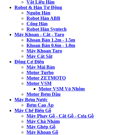
Vật Liệu Hàn
Robot & Hàn Tự Động
Nguồn Hàn
Robot Hàn ABB
Cổng Hàn
Robot Hàn Syntech
Máy Khoan - Cắt - Taro
Khoan Bàn 1.2m - 1,5m
Khoan Bàn 0.6m - 1.0m
Máy Khoan Taro
Máy Cắt Sắt
Động Cơ Điện
Máy Mài Bàn
Motor Turbo
Motor ZETMOTO
Motor VSM
Motor VSM Vỏ Nhôm
Motor Bơm Dầu
Máy Bơm Nước
Bơm Cao Áp
Máy Chế Biến Gỗ
Máy Phay Gỗ - Cắt Gỗ - Cưa Gỗ
Máy Chà Nhám
Máy Ghép Gỗ
Máy Khoan Gỗ