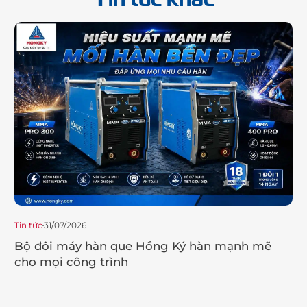
Tin tức
31/07/2026
Tin
Bộ đôi máy hàn que Hồng Ký hàn mạnh mẽ
C
cho mọi công trình
N