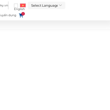
ky.vn
0
Tuyển dụng