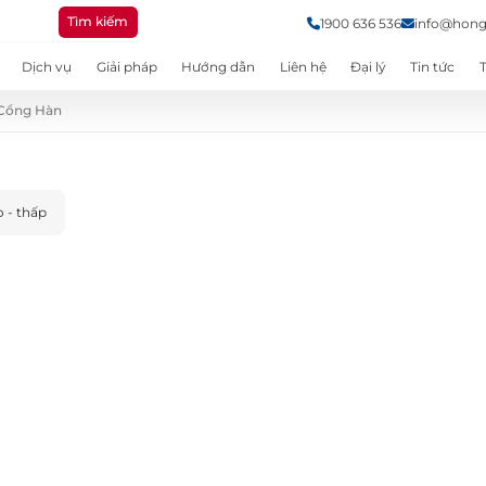
Tìm kiếm
1900 636 536
info@hong
Dịch vụ
Giải pháp
Hướng dẫn
Liên hệ
Đại lý
Tin tức
Cổng Hàn
o - thấp