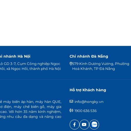
hi nhánh Hà Nội
Chi nhánh Đà Nẵng
Lô GD 3-7, Cụm Công nghiệp Ngọc
579 Kinh Dương Vương, Phường
Hồi, xã Ngọc Hồi, thành phố Hà Nội
Hoà Khánh, TP Đà Nẵng
Hỗ trợ Khách hàng
về máy biến áp hàn, máy hàn QUE,
info@hongky.vn
cơ điện, máy chế biến gỗ, máy gia
1900 636 536
 cao. Với hơn 35 năm kinh nghiệm,
p ứng nhu cầu đa dạng và nâng cao