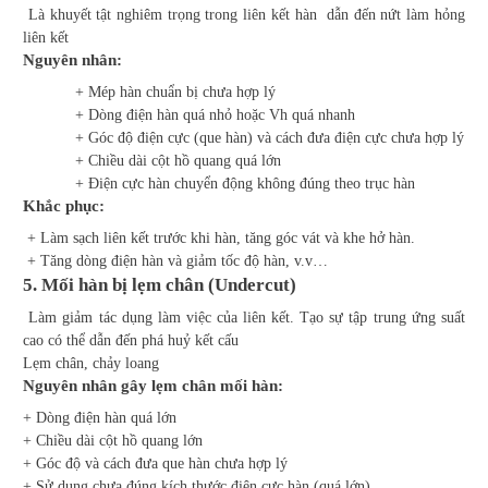
Là khuyết tật nghiêm trọng trong liên kết hàn dẫn đến nứt làm hỏng
liên kết
Nguyên nhân:
+ Mép hàn chuẩn bị chưa hợp lý
+ Dòng điện hàn quá nhỏ hoặc Vh quá nhanh
+ Góc độ điện cực (que hàn) và cách đưa điện cực chưa hợp lý
+ Chiều dài cột hồ quang quá lớn
+ Điện cực hàn chuyển động không đúng theo trục hàn
Khắc phục:
+ Làm sạch liên kết trước khi hàn, tăng góc vát và khe hở hàn.
+ Tăng dòng điện hàn và giảm tốc độ hàn, v.v…
5. Mối hàn bị lẹm chân (Undercut)
Làm giảm tác dụng làm việc của liên kết. Tạo sự tập trung ứng suất
cao có thể dẫn đến phá huỷ kết cấu
Lẹm chân, chảy loang
Nguyên nhân gây lẹm chân mối hàn:
+ Dòng điện hàn quá lớn
+ Chiều dài cột hồ quang lớn
+ Góc độ và cách đưa que hàn chưa hợp lý
+ Sử dụng chưa đúng kích thước điện cực hàn (quá lớn)