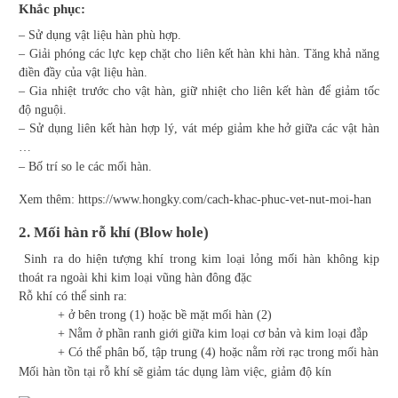
Khắc phục:
– Sử dụng vật liệu hàn phù hợp.
– Giải phóng các lực kẹp chặt cho liên kết hàn khi hàn. Tăng khả năng
điền đầy của vật liệu hàn.
– Gia nhiệt trước cho vật hàn, giữ nhiệt cho liên kết hàn để giảm tốc
độ nguội.
– Sử dụng liên kết hàn hợp lý, vát mép giảm khe hở giữa các vật hàn
…
– Bố trí so le các mối hàn.
Xem thêm:
https://www.hongky.com/cach-khac-phuc-vet-nut-moi-han
2. Mối hàn rỗ khí (Blow hole)
Sinh ra do hiện tượng khí trong kim loại lỏng mối hàn không kịp
thoát ra ngoài khi kim loại vũng hàn đông đặc
Rỗ khí có thể sinh ra:
+ ở bên trong (1) hoặc bề mặt mối hàn (2)
+ Nằm ở phần ranh giới giữa kim loại cơ bản và kim loại đắp
+ Có thể phân bố, tập trung (4) hoặc nằm rời rạc trong mối hàn
Mối hàn tồn tại rỗ khí sẽ giảm tác dụng làm việc, giảm độ kín