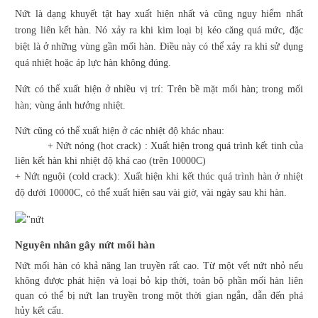
Nứt là dạng khuyết tật hay xuất hiện nhất và cũng nguy hiểm nhất
trong liên kết hàn. Nó xảy ra khi kim loại bị kéo căng quá mức, đặc
biệt là ở những vùng gần mối hàn. Điều này có thể xảy ra khi sử dụng
quá nhiệt hoặc áp lực hàn không đúng.
Nứt có thể xuất hiện ở nhiều vị trí: Trên bề mặt mối hàn; trong mối
hàn; vùng ảnh hưởng nhiệt.
Nứt cũng có thể xuất hiện ở các nhiệt độ khác nhau:
+ Nứt nóng (hot crack) : Xuất hiện trong quá trình kết tinh của
liên kết hàn khi nhiệt độ khá cao (trên 10000C)
+ Nứt nguội (cold crack): Xuất hiện khi kết thúc quá trình hàn ở nhiệt
độ dưới 10000C, có thể xuất hiện sau vài giờ, vài ngày sau khi hàn.
Nguyên nhân gây nứt mối hàn
Nứt mối hàn có khả năng lan truyền rất cao. Từ một vết nứt nhỏ nếu
không được phát hiện và loại bỏ kịp thời, toàn bộ phần mối hàn liên
quan có thể bị nứt lan truyền trong một thời gian ngắn, dẫn đến phá
hủy kết cấu.