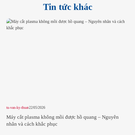
Tin tức khác
tu-van-ky-thuat
22/05/2026
tu-v
Máy cắt plasma không mồi được hồ quang – Nguyên
So
nhân và cách khắc phục