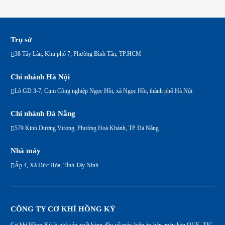
Trụ sở
38 Tây Lân, Khu phố 7, Phường Bình Tân, TP.HCM
Chi nhánh Hà Nội
Lô GD 3-7, Cụm Công nghiệp Ngọc Hồi, xã Ngọc Hồi, thành phố Hà Nội
Chi nhánh Đà Nẵng
579 Kinh Dương Vương, Phường Hoà Khánh, TP Đà Nẵng
Nhà máy
Ấp 4, Xã Đức Hòa, Tỉnh Tây Ninh
CÔNG TY CƠ KHÍ HỒNG KÝ
Cơ khí Hồng Ký là nhà sản xuất hàng đầu về máy biến áp hàn, máy hàn QUE, TIG,