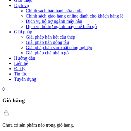
Giới thiệu
Dịch vụ
Chính sách bảo hành sửa chữa
Chính sách giao hàng online dành cho khách hàng lẻ
Dịch vụ hỗ trợ ngành máy hàn
Dịch vụ hỗ trợ ngành máy chế biến gỗ
Giải pháp
Giải pháp hàn kết cấu thép
Giải pháp hàn đóng tàu
Giải pháp hàn sản xuất công nghiệp
Giải pháp chà nhám gỗ
Hướng dẫn
Liên hệ
Đại lý
Tin tức
Tuyển dụng
0
Giỏ hàng
Chưa có sản phẩm nào trong giỏ hàng.