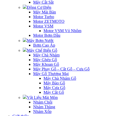
Máy Cắt Sắt
Động Cơ Điện
Máy Mài Bàn
Motor Turbo
Motor ZETMOTO
Motor VSM
Motor VSM Vỏ Nhôm
Motor Bơm Dầu
Máy Bơm Nước
Bơm Cao Áp
Máy Chế Biến Gỗ
Máy Chà Nhám
Máy Ghép Gỗ
Máy Khoan Gỗ
Máy Phay Gỗ – Cắt Gỗ – Cưa Gỗ
Máy Gỗ Thương Mại
Máy Chà Nhám Gỗ
Máy Bào Gỗ
Máy Cưa Gỗ
Máy Cắt Gỗ
Vật Liệu Mài Mòn
Nhám Chổi
Nhám Thùng
Nhám Xốp