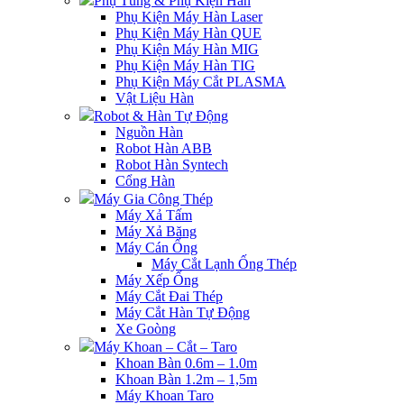
Phụ Tùng & Phụ Kiện Hàn
Phụ Kiện Máy Hàn Laser
Phụ Kiện Máy Hàn QUE
Phụ Kiện Máy Hàn MIG
Phụ Kiện Máy Hàn TIG
Phụ Kiện Máy Cắt PLASMA
Vật Liệu Hàn
Robot & Hàn Tự Động
Nguồn Hàn
Robot Hàn ABB
Robot Hàn Syntech
Cổng Hàn
Máy Gia Công Thép
Máy Xả Tấm
Máy Xả Băng
Máy Cán Ống
Máy Cắt Lạnh Ống Thép
Máy Xếp Ống
Máy Cắt Đai Thép
Máy Cắt Hàn Tự Động
Xe Goòng
Máy Khoan – Cắt – Taro
Khoan Bàn 0.6m – 1.0m
Khoan Bàn 1.2m – 1,5m
Máy Khoan Taro