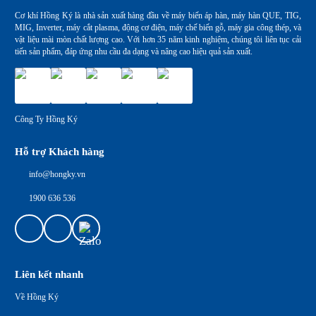
Cơ khí Hồng Ký là nhà sản xuất hàng đầu về máy biến áp hàn, máy hàn QUE, TIG,
MIG, Inverter, máy cắt plasma, động cơ điện, máy chế biến gỗ, máy gia công thép, và
vật liệu mài mòn chất lượng cao. Với hơn 35 năm kinh nghiệm, chúng tôi liên tục cải
tiến sản phẩm, đáp ứng nhu cầu đa dạng và nâng cao hiệu quả sản xuất.
Công Ty Hồng Ký
Hỗ trợ Khách hàng
info@hongky.vn
1900 636 536
Liên kết nhanh
Về Hồng Ký