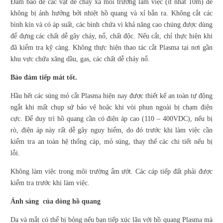
Đảm bảo để các vật dễ cháy xa môi trường làm việc (ít nhất 10m) để
không bị ảnh hưởng bởi nhiệt hồ quang và xỉ bắn ra. Không cắt các
bình kín và có áp suất, các bình chứa vì khả năng cao chúng được dùng
để đựng các chất dễ gây cháy, nổ, chất độc. Nếu cắt, chỉ thực hiện khi
đã kiểm tra kỹ càng. Không thực hiện thao tác cắt Plasma tại nơi gần
khu vực chứa xăng dầu, gas, các chất dễ cháy nổ.
Bảo đảm tiếp mát tốt.
Hầu hết các súng mỏ cắt Plasma hiện nay được thiết kế an toàn tự động
ngắt khi mất chụp sứ bảo vệ hoặc khi vòi phun ngoài bị chạm điện
cực. Để duy trì hồ quang cần có điện áp cao (110 – 400VDC), nếu bị
rò, điện áp này rất dễ gây nguy hiểm, do đó trước khi làm việc cần
kiểm tra an toàn hệ thống cáp, mỏ súng, thay thế các chi tiết nếu bị
lỗi.
Không làm việc trong môi trường ẩm ướt. Các cáp tiếp đất phải được
kiểm tra trước khi làm việc.
Ánh sáng của dòng hồ quang
Da và mắt có thể bị bỏng nếu bạn tiếp xúc lâu với hồ quang Plasma mà