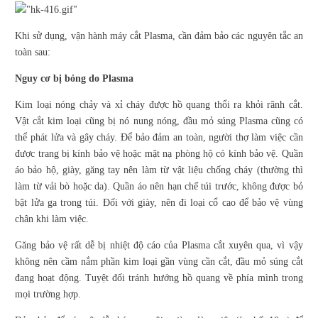
Khi sử dụng, vận hành máy cắt Plasma, cần đảm bảo các nguyên tắc an
toàn sau:
Nguy cơ bị bỏng do Plasma
Kim loại nóng chảy và xỉ cháy được hồ quang thổi ra khỏi rãnh cắt.
Vật cắt kim loại cũng bị nó nung nóng, đầu mỏ súng Plasma cũng có
thể phát lửa và gây cháy. Để bảo đảm an toàn, người thợ làm việc cần
được trang bị kính bảo vệ hoặc mặt nạ phòng hộ có kính bảo vệ. Quần
áo bảo hộ, giày, găng tay nên làm từ vật liệu chống cháy (thường thì
làm từ vải bò hoặc da). Quần áo nên hạn chế túi trước, không được bỏ
bật lửa ga trong túi. Đối với giày, nên đi loại cổ cao để bảo vệ vùng
chân khi làm việc.
Găng bảo vệ rất dễ bị nhiệt độ cáo của Plasma cắt xuyên qua, vì vậy
không nên cầm nắm phần kim loại gần vùng cần cắt, đầu mỏ súng cắt
đang hoạt động. Tuyệt đối tránh hướng hồ quang về phía mình trong
mọi trường hợp.