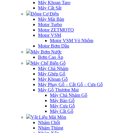
Máy Khoan Taro
Máy Cắt Sắt
Động Cơ Điện
Máy Mài Bàn
Motor Turbo
Motor ZETMOTO
Motor VSM
Motor VSM Vỏ Nhôm
Motor Bơm Dầu
Máy Bơm Nước
Bơm Cao Áp
Máy Chế Biến Gỗ
Máy Chà Nhám
Máy Ghép Gỗ
Máy Khoan Gỗ
Máy Phay Gỗ – Cắt Gỗ – Cưa Gỗ
Máy Gỗ Thương Mại
Máy Chà Nhám Gỗ
Máy Bào Gỗ
Máy Cưa Gỗ
Máy Cắt Gỗ
Vật Liệu Mài Mòn
Nhám Chổi
Nhám Thùng