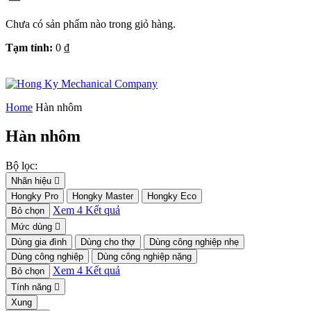
Chưa có sản phẩm nào trong giỏ hàng.
Tạm tính:
0
₫
Home
Hàn nhôm
Hàn nhôm
Bộ lọc:
Nhãn hiệu
Hongky Pro
Hongky Master
Hongky Eco
Xem
4
Kết quả
Bỏ chọn
Mức dùng
Dùng gia đình
Dùng cho thợ
Dùng công nghiệp nhẹ
Dùng công nghiệp
Dùng công nghiệp nặng
Xem
4
Kết quả
Bỏ chọn
Tính năng
Xung