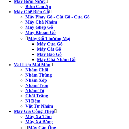
Máy Bơm Nước
Bơm Cao Áp
Máy Chế Biến Gỗ
Máy Phay Gỗ - Cắt Gỗ - Cưa Gỗ
Máy Chà Nhám
Máy Ghép Gỗ
Máy Khoan Gỗ
Máy Gỗ Thương Mại
Máy Cưa Gỗ
Máy Cắt Gỗ
Máy Bào Gỗ
Máy Chà Nhám Gỗ
Vật Liệu Mài Mòn
Nhám Chổi
Nhám Thùng
Nhám Xốp
Nhám Tròn
Nhám Tờ
Chổi Trắng
Nỉ Đệm
Vật Tư Nhám
Máy Gia Công Thép
Máy Xả Tấm
Máy Xả Băng
Máy Cán Ống