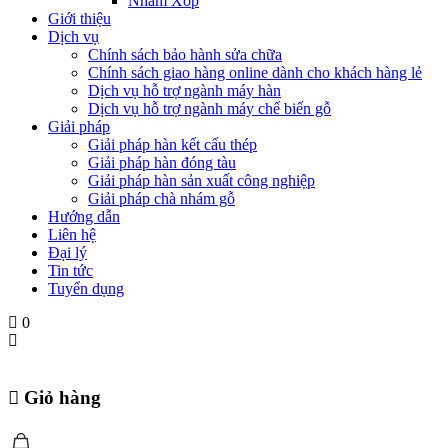
Nhám Xốp
Giới thiệu
Dịch vụ
Chính sách bảo hành sửa chữa
Chính sách giao hàng online dành cho khách hàng lẻ
Dịch vụ hỗ trợ ngành máy hàn
Dịch vụ hỗ trợ ngành máy chế biến gỗ
Giải pháp
Giải pháp hàn kết cấu thép
Giải pháp hàn đóng tàu
Giải pháp hàn sản xuất công nghiệp
Giải pháp chà nhám gỗ
Hướng dẫn
Liên hệ
Đại lý
Tin tức
Tuyển dụng
0
Giỏ hàng