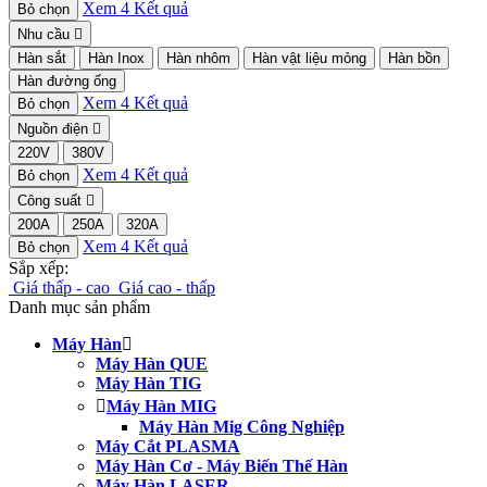
Xem
4
Kết quả
Bỏ chọn
Nhu cầu
Hàn sắt
Hàn Inox
Hàn nhôm
Hàn vật liệu mỏng
Hàn bồn
Hàn đường ống
Xem
4
Kết quả
Bỏ chọn
Nguồn điện
220V
380V
Xem
4
Kết quả
Bỏ chọn
Công suất
200A
250A
320A
Xem
4
Kết quả
Bỏ chọn
Sắp xếp:
Giá thấp - cao
Giá cao - thấp
Danh mục sản phẩm
Máy Hàn
Máy Hàn QUE
Máy Hàn TIG
Máy Hàn MIG
Máy Hàn Mig Công Nghiệp
Máy Cắt PLASMA
Máy Hàn Cơ - Máy Biến Thế Hàn
Máy Hàn LASER