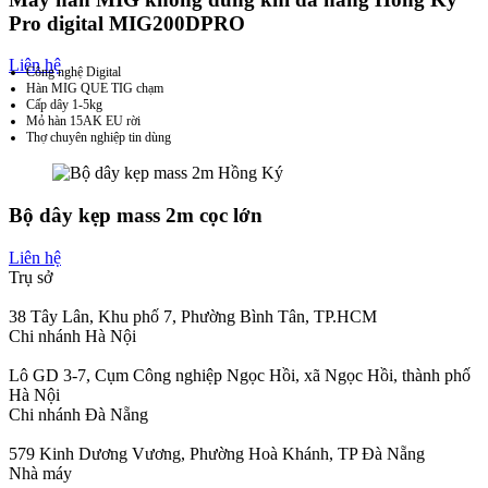
Pro digital MIG200DPRO
Liên hệ
Công nghệ Digital
Hàn MIG QUE TIG chạm
Cấp dây 1-5kg
Mỏ hàn 15AK EU rời
Thợ chuyên nghiệp tin dùng
Bộ dây kẹp mass 2m cọc lớn
Liên hệ
Trụ sở
38 Tây Lân, Khu phố 7, Phường Bình Tân, TP.HCM
Chi nhánh Hà Nội
Lô GD 3-7, Cụm Công nghiệp Ngọc Hồi, xã Ngọc Hồi, thành phố
Hà Nội
Chi nhánh Đà Nẵng
579 Kinh Dương Vương, Phường Hoà Khánh, TP Đà Nẵng
Nhà máy