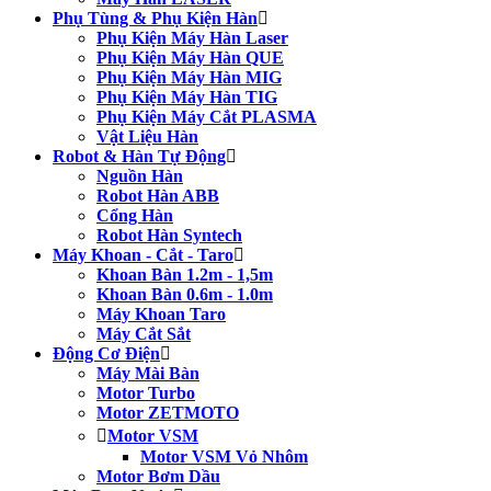
Phụ Tùng & Phụ Kiện Hàn
Phụ Kiện Máy Hàn Laser
Phụ Kiện Máy Hàn QUE
Phụ Kiện Máy Hàn MIG
Phụ Kiện Máy Hàn TIG
Phụ Kiện Máy Cắt PLASMA
Vật Liệu Hàn
Robot & Hàn Tự Động
Nguồn Hàn
Robot Hàn ABB
Cổng Hàn
Robot Hàn Syntech
Máy Khoan - Cắt - Taro
Khoan Bàn 1.2m - 1,5m
Khoan Bàn 0.6m - 1.0m
Máy Khoan Taro
Máy Cắt Sắt
Động Cơ Điện
Máy Mài Bàn
Motor Turbo
Motor ZETMOTO
Motor VSM
Motor VSM Vỏ Nhôm
Motor Bơm Dầu