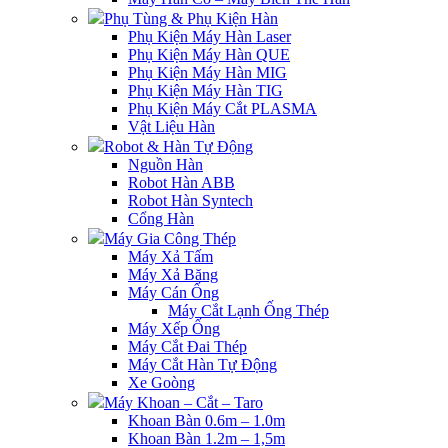
Phụ Tùng & Phụ Kiện Hàn
Phụ Kiện Máy Hàn Laser
Phụ Kiện Máy Hàn QUE
Phụ Kiện Máy Hàn MIG
Phụ Kiện Máy Hàn TIG
Phụ Kiện Máy Cắt PLASMA
Vật Liệu Hàn
Robot & Hàn Tự Động
Nguồn Hàn
Robot Hàn ABB
Robot Hàn Syntech
Cổng Hàn
Máy Gia Công Thép
Máy Xả Tấm
Máy Xả Băng
Máy Cán Ống
Máy Cắt Lạnh Ống Thép
Máy Xếp Ống
Máy Cắt Đai Thép
Máy Cắt Hàn Tự Động
Xe Goòng
Máy Khoan – Cắt – Taro
Khoan Bàn 0.6m – 1.0m
Khoan Bàn 1.2m – 1,5m