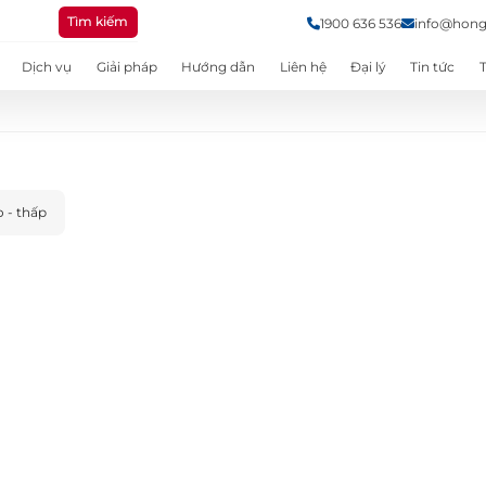
Tìm kiếm
1900 636 536
info@hong
Dịch vụ
Giải pháp
Hướng dẫn
Liên hệ
Đại lý
Tin tức
o - thấp