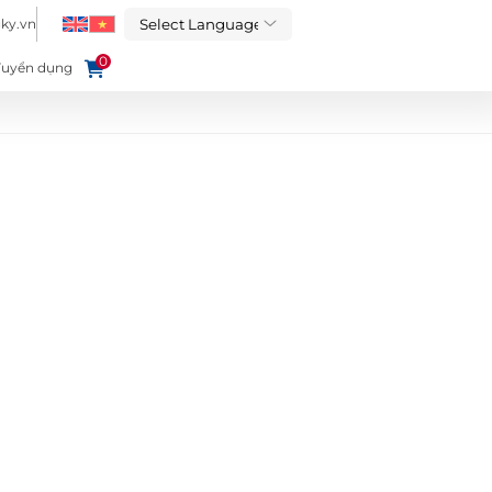
ky.vn
0
Tuyển dụng