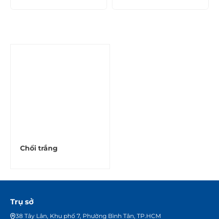
Chổi trắng
Trụ sở
38 Tây Lân, Khu phố 7, Phường Bình Tân, TP.HCM