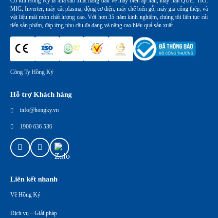
Cơ khí Hồng Ký là nhà sản xuất hàng đầu về máy biến áp hàn, máy hàn QUE, TIG,
MIG, Inverter, máy cắt plasma, động cơ điện, máy chế biến gỗ, máy gia công thép, và
vật liệu mài mòn chất lượng cao. Với hơn 35 năm kinh nghiệm, chúng tôi liên tục cải
tiến sản phẩm, đáp ứng nhu cầu đa dạng và nâng cao hiệu quả sản xuất.
Công Ty Hồng Ký
Hỗ trợ Khách hàng
info@hongky.vn
1900 636 536
Liên kết nhanh
Về Hồng Ký
Dịch vụ – Giải pháp