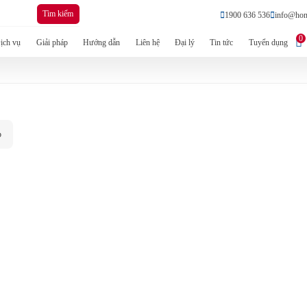
Tìm kiếm
1900 636 536
info@hon
0
ịch vụ
Giải pháp
Hướng dẫn
Liên hệ
Đại lý
Tin tức
Tuyển dụng
p