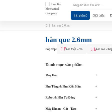
Sản phẩm
Giới thiệu
D
hàn que 2.6mm
hàn que 2.6mm
Sắp xếp:
Giá thấp - cao
Giá cao - thấ
Danh mục sản phẩm
Máy Hàn
Phụ Tùng & Phụ Kiện Hàn
Robot & Hàn Tự Động
Máy Khoan - Cắt - Taro