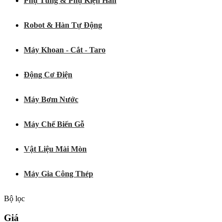
Phụ Tùng & Phụ Kiện Hàn
Robot & Hàn Tự Động
Máy Khoan - Cắt - Taro
Động Cơ Điện
Máy Bơm Nước
Máy Chế Biến Gỗ
Vật Liệu Mài Mòn
Máy Gia Công Thép
Bộ lọc
Giá