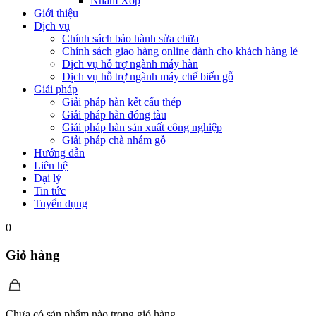
Nhám Xốp
Giới thiệu
Dịch vụ
Chính sách bảo hành sửa chữa
Chính sách giao hàng online dành cho khách hàng lẻ
Dịch vụ hỗ trợ ngành máy hàn
Dịch vụ hỗ trợ ngành máy chế biến gỗ
Giải pháp
Giải pháp hàn kết cấu thép
Giải pháp hàn đóng tàu
Giải pháp hàn sản xuất công nghiệp
Giải pháp chà nhám gỗ
Hướng dẫn
Liên hệ
Đại lý
Tin tức
Tuyển dụng
0
Giỏ hàng
Chưa có sản phẩm nào trong giỏ hàng.