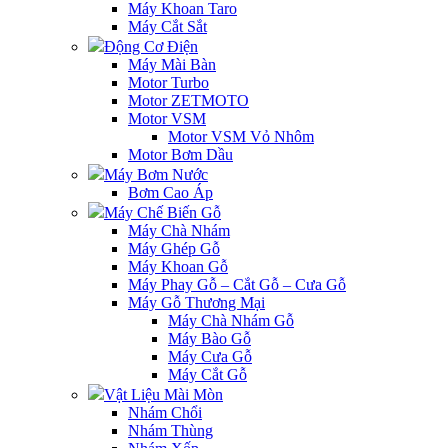
Máy Khoan Taro
Máy Cắt Sắt
Động Cơ Điện
Máy Mài Bàn
Motor Turbo
Motor ZETMOTO
Motor VSM
Motor VSM Vỏ Nhôm
Motor Bơm Dầu
Máy Bơm Nước
Bơm Cao Áp
Máy Chế Biến Gỗ
Máy Chà Nhám
Máy Ghép Gỗ
Máy Khoan Gỗ
Máy Phay Gỗ – Cắt Gỗ – Cưa Gỗ
Máy Gỗ Thương Mại
Máy Chà Nhám Gỗ
Máy Bào Gỗ
Máy Cưa Gỗ
Máy Cắt Gỗ
Vật Liệu Mài Mòn
Nhám Chổi
Nhám Thùng