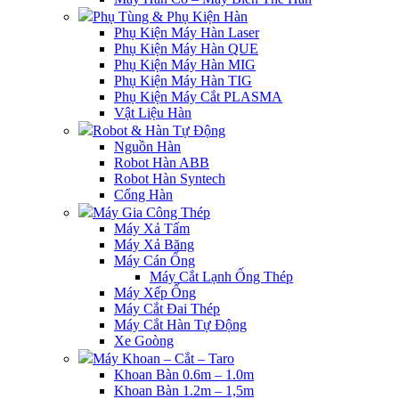
Phụ Tùng & Phụ Kiện Hàn
Phụ Kiện Máy Hàn Laser
Phụ Kiện Máy Hàn QUE
Phụ Kiện Máy Hàn MIG
Phụ Kiện Máy Hàn TIG
Phụ Kiện Máy Cắt PLASMA
Vật Liệu Hàn
Robot & Hàn Tự Động
Nguồn Hàn
Robot Hàn ABB
Robot Hàn Syntech
Cổng Hàn
Máy Gia Công Thép
Máy Xả Tấm
Máy Xả Băng
Máy Cán Ống
Máy Cắt Lạnh Ống Thép
Máy Xếp Ống
Máy Cắt Đai Thép
Máy Cắt Hàn Tự Động
Xe Goòng
Máy Khoan – Cắt – Taro
Khoan Bàn 0.6m – 1.0m
Khoan Bàn 1.2m – 1,5m