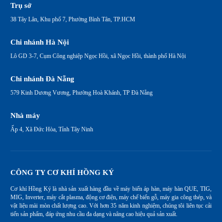
Trụ sở
38 Tây Lân, Khu phố 7, Phường Bình Tân, TP.HCM
Chi nhánh Hà Nội
Lô GD 3-7, Cụm Công nghiệp Ngọc Hồi, xã Ngọc Hồi, thành phố Hà Nội
Chi nhánh Đà Nẵng
579 Kinh Dương Vương, Phường Hoà Khánh, TP Đà Nẵng
Nhà máy
Ấp 4, Xã Đức Hòa, Tỉnh Tây Ninh
CÔNG TY CƠ KHÍ HỒNG KÝ
Cơ khí Hồng Ký là nhà sản xuất hàng đầu về máy biến áp hàn, máy hàn QUE, TIG,
MIG, Inverter, máy cắt plasma, động cơ điện, máy chế biến gỗ, máy gia công thép, và
vật liệu mài mòn chất lượng cao. Với hơn 35 năm kinh nghiệm, chúng tôi liên tục cải
tiến sản phẩm, đáp ứng nhu cầu đa dạng và nâng cao hiệu quả sản xuất.