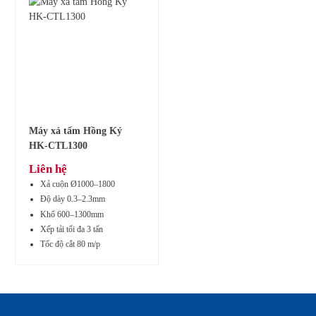
Máy xả tấm Hồng Ký
HK-CTL1300
Liên hệ
Xả cuộn Ø1000–1800
Độ dày 0.3–2.3mm
Khổ 600–1300mm
Xếp tải tối đa 3 tấn
Tốc độ cắt 80 m/p