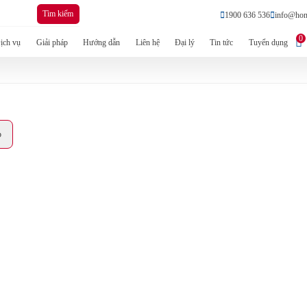
Tìm kiếm
1900 636 536
info@hon
0
ịch vụ
Giải pháp
Hướng dẫn
Liên hệ
Đại lý
Tin tức
Tuyển dụng
p