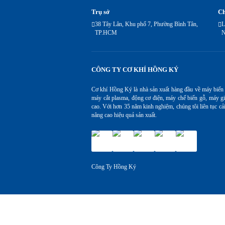
Trụ sở
Ch
38 Tây Lân, Khu phố 7, Phường Bình Tân,
L
TP.HCM
N
CÔNG TY CƠ KHÍ HỒNG KÝ
Cơ khí Hồng Ký là nhà sản xuất hàng đầu về máy biến
máy cắt plasma, động cơ điện, máy chế biến gỗ, máy gi
cao. Với hơn 35 năm kinh nghiệm, chúng tôi liên tục cả
nâng cao hiệu quả sản xuất.
Công Ty Hồng Ký