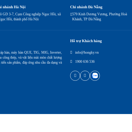
i nhánh Hà Nội
Chi nhánh Đà Nẵng
ô GD 3-7, Cụm Công nghiệp Ngọc Hồi, xã
579 Kinh Dương Vương, Phường Hoà
gọc Hồi, thành phố Hà Nội
Khánh, TP Đà Nẵng
Hỗ trợ Khách hàng
 áp hàn, máy hàn QUE, TIG, MIG, Inverter,
info@hongky.vn
a công thép, và vật liệu mài mòn chất lượng
1900 636 536
i tiến sản phẩm, đáp ứng nhu cầu đa dạng và