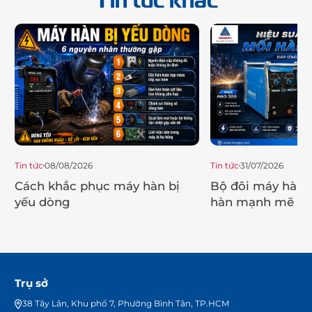
Tin tức
08/08/2026
Tin tức
31/07/2026
Cách khắc phục máy hàn bị
Bộ đôi máy hàn 
yếu dòng
hàn mạnh mẽ ch
trình
Trụ sở
38 Tây Lân, Khu phố 7, Phường Bình Tân, TP.HCM