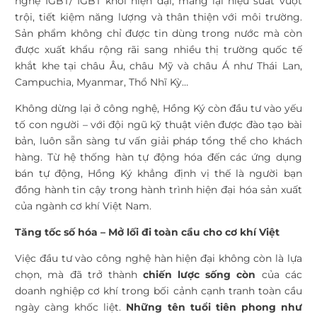
nghệ IGBT/ IGBT khối hiện đại, mang lại hiệu suất vượt
trội, tiết kiệm năng lượng và thân thiện với môi trường.
Sản phẩm không chỉ được tin dùng trong nước mà còn
được xuất khẩu rộng rãi sang nhiều thị trường quốc tế
khắt khe tại châu Âu, châu Mỹ và châu Á như Thái Lan,
Campuchia, Myanmar, Thổ Nhĩ Kỳ…
Không dừng lại ở công nghệ, Hồng Ký còn đầu tư vào yếu
tố con người – với đội ngũ kỹ thuật viên được đào tạo bài
bản, luôn sẵn sàng tư vấn giải pháp tổng thể cho khách
hàng. Từ hệ thống hàn tự động hóa đến các ứng dụng
bán tự động, Hồng Ký khẳng định vị thế là người bạn
đồng hành tin cậy trong hành trình hiện đại hóa sản xuất
của ngành cơ khí Việt Nam.
Tăng tốc số hóa – Mở lối đi toàn cầu cho cơ khí Việt
Việc đầu tư vào công nghệ hàn hiện đại không còn là lựa
chọn, mà đã trở thành
chiến lược sống còn
của các
doanh nghiệp cơ khí trong bối cảnh cạnh tranh toàn cầu
ngày càng khốc liệt.
Những tên tuổi tiên phong như