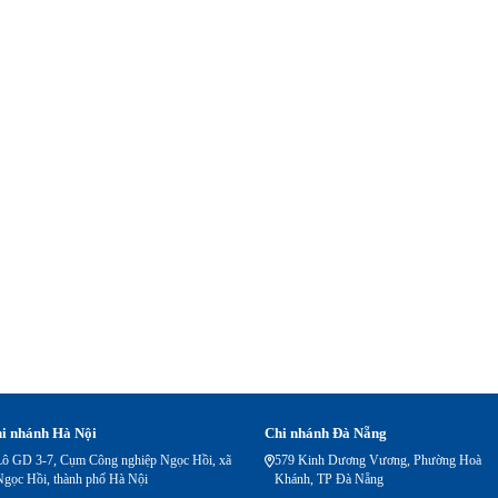
i nhánh Hà Nội
Chi nhánh Đà Nẵng
Lô GD 3-7, Cụm Công nghiệp Ngọc Hồi, xã
579 Kinh Dương Vương, Phường Hoà
Ngọc Hồi, thành phố Hà Nội
Khánh, TP Đà Nẵng