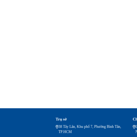
Trụ sở
Ch
38 Tây Lân, Khu phố 7, Phường Bình Tân,
TP.HCM