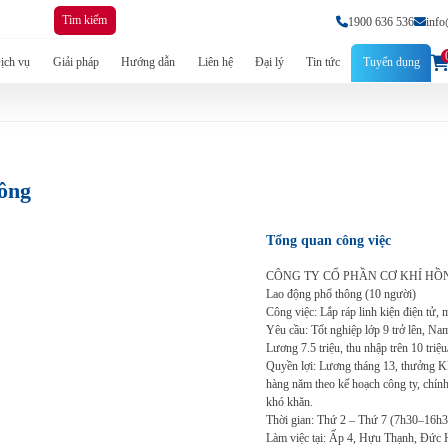
Tìm kiếm
1900 636 536
inf
ịch vụ
Giải pháp
Hướng dẫn
Liên hệ
Đại lý
Tin tức
Tuyển dụng
hông
Tổng quan công việc
CÔNG TY CỔ PHẦN CƠ KHÍ HỒ
Lao động phổ thông (10 người)
Công việc: Lắp ráp linh kiện điện tử, 
Yêu cầu: Tốt nghiệp lớp 9 trở lên, N
Lương 7.5 triệu, thu nhập trên 10 triệu
Quyền lợi: Lương tháng 13, thưởng K
hàng năm theo kế hoạch công ty, chính
khó khăn.
Thời gian: Thứ 2 – Thứ 7 (7h30–16h3
Làm việc tại: Ấp 4, Hựu Thạnh, Đức