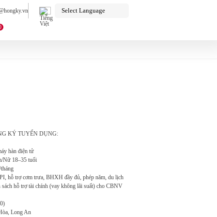
o@hongky.vn
0
NG KÝ TUYỂN DỤNG:
máy hàn điện tử
am/Nữ 18–35 tuổi
/tháng
PI, hỗ trợ cơm trưa, BHXH đầy đủ, phép năm, du lịch
 sách hỗ trợ tài chính (vay không lãi suất) cho CBNV
0)
 Hòa, Long An