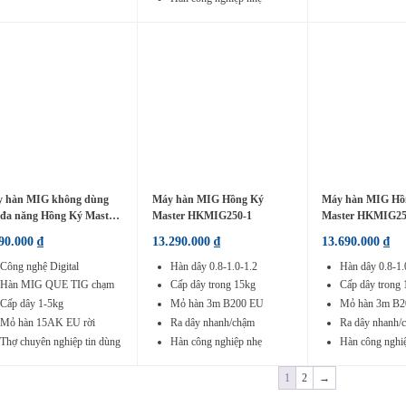
 hàn MIG không dùng
Máy hàn MIG Hồng Ký
Máy hàn MIG Hồ
 đa năng Hồng Ký Master
Master HKMIG250-1
Master HKMIG25
ital HKMIG200D
990.000
₫
13.290.000
₫
13.690.000
₫
Công nghệ Digital
Hàn dây 0.8-1.0-1.2
Hàn dây 0.8-1.
Hàn MIG QUE TIG chạm
Cấp dây trong 15kg
Cấp dây trong
Cấp dây 1-5kg
Mỏ hàn 3m B200 EU
Mỏ hàn 3m B
Mỏ hàn 15AK EU rời
Ra dây nhanh/chậm
Ra dây nhanh/
Thợ chuyên nghiệp tin dùng
Hàn công nghiệp nhẹ
Hàn công nghi
1
2
→