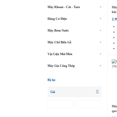
Máy Khoan - Cắt - Taro
Máy
khí
HK
Động Cơ Điện
2.
Máy Bơm Nước
Máy Chế Biến Gỗ
Vật Liệu Mài Mòn
Máy Gia Công Thép
Bộ lọc
Giá
Máy
que
HK