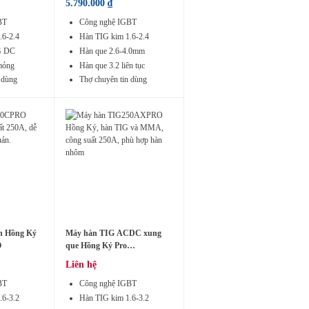
5.790.000
₫
BT
Công nghệ IGBT
.6-2.4
Hàn TIG kim 1.6-2.4
G DC
Hàn que 2.6-4.0mm
mỏng
Hàn que 3.2 liên tục
 dùng
Thợ chuyên tin dùng
h Hồng Ký
Máy hàn TIG ACDC xung
O
que Hồng Ký Pro
TIG250AXPRO
Liên hệ
BT
Công nghệ IGBT
.6-3.2
Hàn TIG kim 1.6-3.2