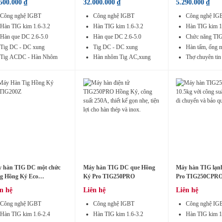
.500.000
₫
32.000.000
₫
5.290.000
₫
Công nghệ IGBT
Công nghệ IGBT
Công nghệ IG
Hàn TIG kim 1.6-3.2
Hàn TIG kim 1.6-3.2
Hàn TIG kim 1
Hàn que DC 2.6-5.0
Hàn que DC 2.6-5.0
Chức năng TI
Tig DC - DC xung
Tig DC - DC xung
Hàn tấm, ống 
Tig ACDC - Hàn Nhôm
Hàn nhôm Tig AC,xung
Thợ chuyên tin
 hàn TIG DC một chức
Máy hàn TIG DC que Hồng
Máy hàn TIG lạn
g Hồng Ký Eco
Ký Pro TIG250PRO
Pro TIG250CPR
TIG200Z
n hệ
Liên hệ
Liên hệ
Công nghệ IGBT
Công nghệ IGBT
Công nghệ IG
Hàn TIG kim 1.6-2.4
Hàn TIG kim 1.6-3.2
Hàn TIG kim 1