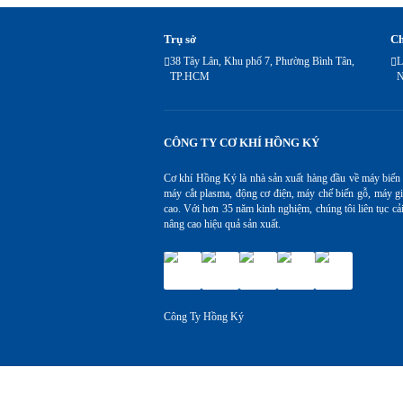
Trụ sở
Ch
38 Tây Lân, Khu phố 7, Phường Bình Tân,
L
TP.HCM
N
CÔNG TY CƠ KHÍ HỒNG KÝ
Cơ khí Hồng Ký là nhà sản xuất hàng đầu về máy biến
máy cắt plasma, động cơ điện, máy chế biến gỗ, máy gi
cao. Với hơn 35 năm kinh nghiệm, chúng tôi liên tục cả
nâng cao hiệu quả sản xuất.
Công Ty Hồng Ký