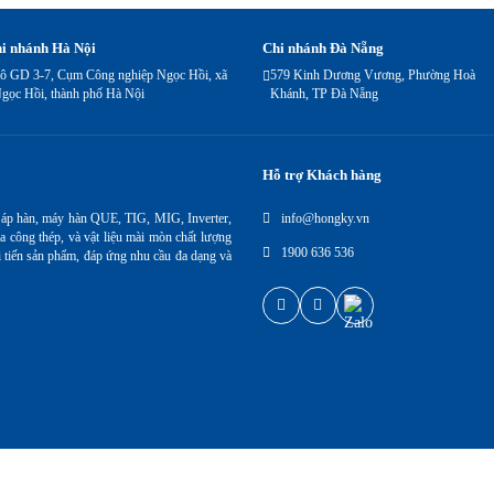
i nhánh Hà Nội
Chi nhánh Đà Nẵng
ô GD 3-7, Cụm Công nghiệp Ngọc Hồi, xã
579 Kinh Dương Vương, Phường Hoà
gọc Hồi, thành phố Hà Nội
Khánh, TP Đà Nẵng
Hỗ trợ Khách hàng
 áp hàn, máy hàn QUE, TIG, MIG, Inverter,
info@hongky.vn
a công thép, và vật liệu mài mòn chất lượng
1900 636 536
i tiến sản phẩm, đáp ứng nhu cầu đa dạng và