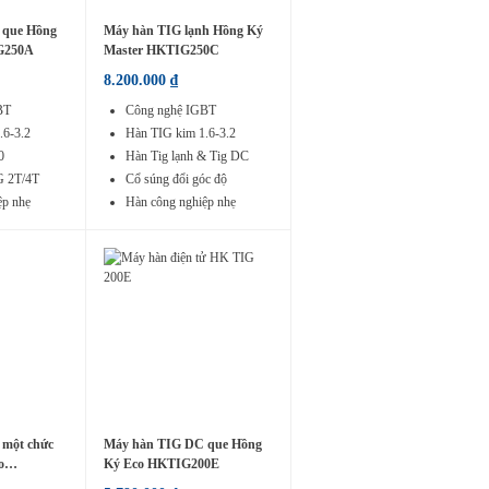
 que Hồng
Máy hàn TIG lạnh Hồng Ký
G250A
Master HKTIG250C
8.200.000
₫
BT
Công nghệ IGBT
.6-3.2
Hàn TIG kim 1.6-3.2
0
Hàn Tig lạnh & Tig DC
G 2T/4T
Cổ súng đổi góc độ
ệp nhẹ
Hàn công nghiệp nhẹ
một chức
Máy hàn TIG DC que Hồng
o
Ký Eco HKTIG200E