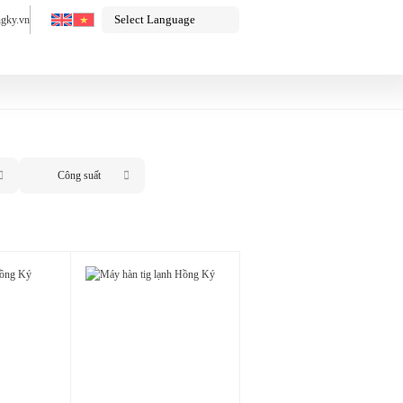
gky.vn
Công suất