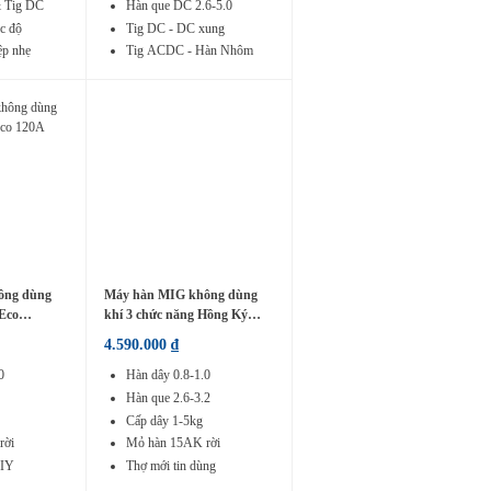
& Tig DC
Hàn que DC 2.6-5.0
c độ
Tig DC - DC xung
ệp nhẹ
Tig ACDC - Hàn Nhôm
ông dùng
Máy hàn MIG không dùng
Eco
khí 3 chức năng Hồng Ký
Master HKMIG200S
4.590.000
₫
0
Hàn dây 0.8-1.0
Hàn que 2.6-3.2
Cấp dây 1-5kg
rời
Mỏ hàn 15AK rời
DIY
Thợ mới tin dùng