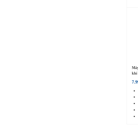
Máy
khí
dig
7.