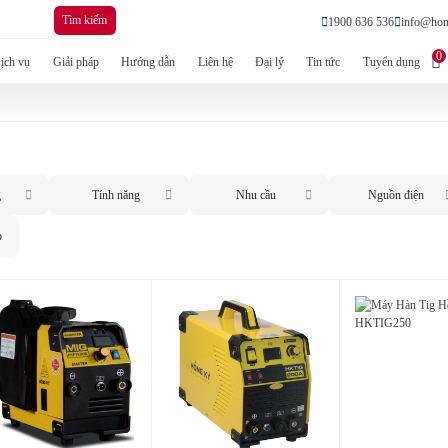
Tìm kiếm
1900 636 536
info@hon
0
ịch vụ
Giải pháp
Hướng dẫn
Liên hệ
Đại lý
Tin tức
Tuyển dụng
g
Tính năng
Nhu cầu
Nguồn điện
p