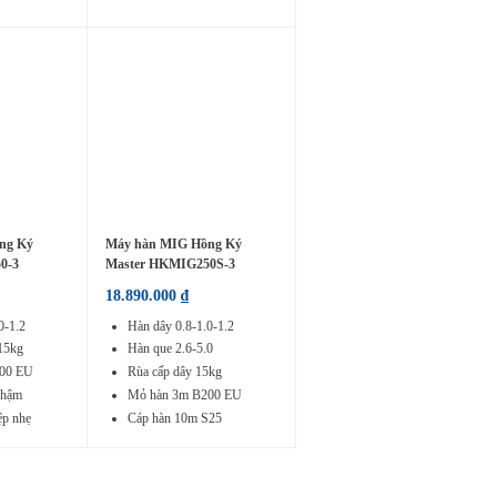
ng Ký
Máy hàn MIG Hồng Ký
0-3
Master HKMIG250S-3
18.890.000
₫
0-1.2
Hàn dây 0.8-1.0-1.2
 15kg
Hàn que 2.6-5.0
200 EU
Rùa cấp dây 15kg
chậm
Mỏ hàn 3m B200 EU
ệp nhẹ
Cáp hàn 10m S25