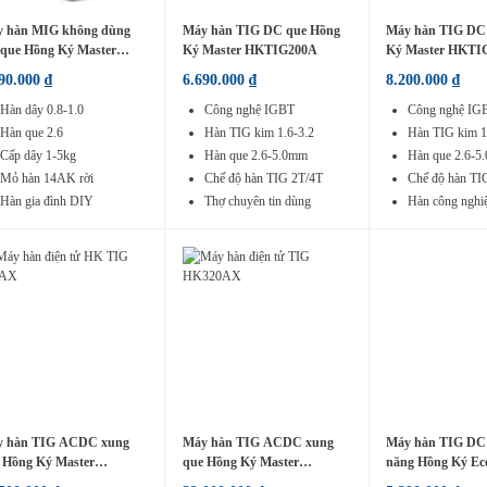
 hàn MIG không dùng
Máy hàn TIG DC que Hồng
Máy hàn TIG DC
 que Hồng Ký Master
Ký Master HKTIG200A
Ký Master HKTI
F1200S
990.000
₫
6.690.000
₫
8.200.000
₫
Hàn dây 0.8-1.0
Công nghệ IGBT
Công nghệ IG
Hàn que 2.6
Hàn TIG kim 1.6-3.2
Hàn TIG kim 1
Cấp dây 1-5kg
Hàn que 2.6-5.0mm
Hàn que 2.6-5.
Mỏ hàn 14AK rời
Chế độ hàn TIG 2T/4T
Chế độ hàn TI
Hàn gia đình DIY
Thợ chuyên tin dùng
Hàn công nghi
 hàn TIG ACDC xung
Máy hàn TIG ACDC xung
Máy hàn TIG DC 
 Hồng Ký Master
que Hồng Ký Master
năng Hồng Ký Ec
TIG250AX
HKTIG320AX
HKTIG200I