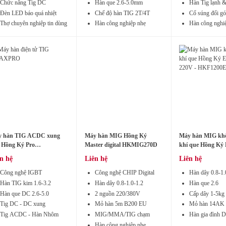
Chức năng Tig DC
Hàn que 2.6-5.0mm
Hàn Tig lạnh 
Đèn LED báo quá nhiệt
Chế độ hàn TIG 2T/4T
Cổ súng đổi gó
Thợ chuyên nghiệp tin dùng
Hàn công nghiệp nhẹ
Hàn công nghi
 hàn TIG ACDC xung
Máy hàn MIG Hồng Ký
Máy hàn MIG kh
 Hồng Ký Pro
Master digital HKMIG270D
khí que Hồng Ký 
G320AXPRO
HKF1200E
n hệ
Liên hệ
Liên hệ
Công nghệ IGBT
Công nghệ CHIP Digital
Hàn dây 0.8-1.
Hàn TIG kim 1.6-3.2
Hàn dây 0.8-1.0-1.2
Hàn que 2.6
Hàn que DC 2.6-5.0
2 nguồn 220/380V
Cấp dây 1-5kg
Tig DC - DC xung
Mỏ hàn 5m B200 EU
Mỏ hàn 14AK 
Tig ACDC - Hàn Nhôm
MIG/MMA/TIG chạm
Hàn gia đình 
Hàn công nghiệp nhẹ